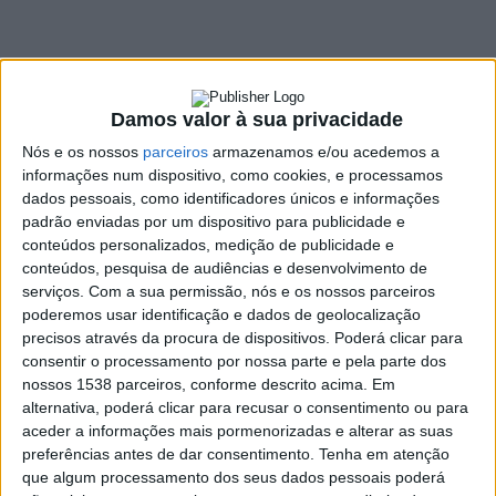
Anissó e Soutelo
19 JULHO, 2024
Damos valor à sua privacidade
Nós e os nossos
parceiros
armazenamos e/ou acedemos a
SHARE
TWEET
SHARE
PIN IT
informações num dispositivo, como cookies, e processamos
dados pessoais, como identificadores únicos e informações
178 VIEWS
padrão enviadas por um dispositivo para publicidade e
conteúdos personalizados, medição de publicidade e
conteúdos, pesquisa de audiências e desenvolvimento de
O Executivo de Vieira do Minho visitou, recentemente, a
serviços.
Com a sua permissão, nós e os nossos parceiros
União de Freguesias de Anissó e Soutelo. A visita teve
poderemos usar identificação e dados de geolocalização
por objetivo promover uma maior proximidade com a
precisos através da procura de dispositivos. Poderá clicar para
consentir o processamento por nossa parte e pela parte dos
população local, bem como obter um conhecimento
nossos 1538 parceiros, conforme descrito acima. Em
mais aprofundado da realidade da freguesia.
alternativa, poderá clicar para recusar o consentimento ou para
Durante a deslocação a Anissó e Soutelo, o executivo municipal
aceder a informações mais pormenorizadas e alterar as suas
preferências antes de dar consentimento.
Tenha em atenção
sinalizou e identificou diversas necessidades a ser colmatadas a
que algum processamento dos seus dados pessoais poderá
médio e curto prazo. Entre as principais intervenções