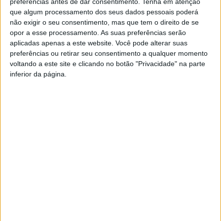
preferências antes de dar consentimento.
Tenha em atenção
com o objectivo de fazer um balanço das obras efetuadas e
que algum processamento dos seus dados pessoais poderá
não exigir o seu consentimento, mas que tem o direito de se
identificar as necessidades prioritárias ao nível do investimento
opor a esse processamento. As suas preferências serão
e obras a realizar naquela freguesia a curto e médio prazo.
aplicadas apenas a este website. Você pode alterar suas
Depois deste primeiro momento de trabalho, os autarcas
preferências ou retirar seu consentimento a qualquer momento
realizaram uma visita pela freguesia, no sentido de contactar e
voltando a este site e clicando no botão "Privacidade" na parte
inferior da página.
auscultar a população local relativamente às necessidades
daquela localidade.
Nesta visita foram elencadas como prioritárias as seguintes
obras:
– Conclusão da ampliação do Cemitério de Soutelo;
– Requalificação da antiga Escola Primária de Soutelo;
– Requalificação do acesso ao Miradouro da Sra. da Lapa;
– Colocação de
sleur
duplo no Caminho Municipal de acesso à
Sra. da Lapa (Rua de N. Sra. da Lapa);
– Pavimentação do caminho de acesso ao depósito da água de
Anissó;
– Pavimentação do caminho de ligação de Anissó a Riolongo