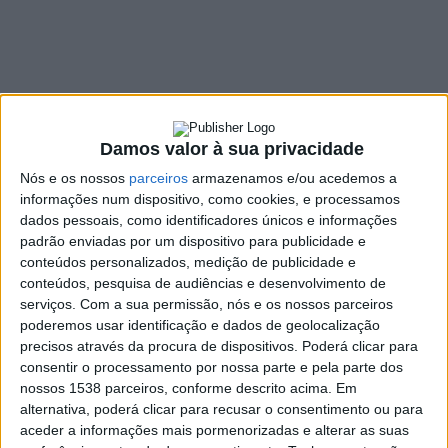
Anissó Soutelo e
sinalizou próximas
obras
19 ABRIL, 2022
Damos valor à sua privacidade
Nós e os nossos
parceiros
armazenamos e/ou acedemos a
informações num dispositivo, como cookies, e processamos
dados pessoais, como identificadores únicos e informações
SHARE
TWEET
SHARE
PIN IT
padrão enviadas por um dispositivo para publicidade e
conteúdos personalizados, medição de publicidade e
319 VIEWS
conteúdos, pesquisa de audiências e desenvolvimento de
serviços.
Com a sua permissão, nós e os nossos parceiros
poderemos usar identificação e dados de geolocalização
O Executivo Municipal de Vieira do Minho realizou, na
precisos através da procura de dispositivos. Poderá clicar para
passada quinta-feira, dia 14 de abril, uma visita à União
consentir o processamento por nossa parte e pela parte dos
de Freguesias de Anissó e Soutelo. A próxima
nossos 1538 parceiros, conforme descrito acima. Em
alternativa, poderá clicar para recusar o consentimento ou para
deslocação será à freguesia de Guilhofrei.
aceder a informações mais pormenorizadas e alterar as suas
O executivo reuniu com os elementos da Junta de Freguesia