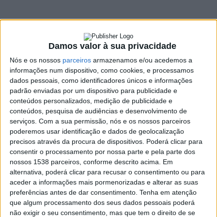
na Casa de Lamas
18 JUNHO, 2026
Damos valor à sua privacidade
Nós e os nossos
parceiros
armazenamos e/ou acedemos a
SHARE
TWEET
SHARE
PIN IT
informações num dispositivo, como cookies, e processamos
dados pessoais, como identificadores únicos e informações
padrão enviadas por um dispositivo para publicidade e
800 VIEWS
conteúdos personalizados, medição de publicidade e
conteúdos, pesquisa de audiências e desenvolvimento de
serviços.
Com a sua permissão, nós e os nossos parceiros
Foi inaugurada na quarta feira dia 17 de junho, na Casa de Lamas,
poderemos usar identificação e dados de geolocalização
a exposição
“Raízes”
, da autoria de Ângelo Francisco Soares. A
precisos através da procura de dispositivos. Poderá clicar para
cerimónia reuniu algumas dezenas de visitantes que marcaram
consentir o processamento por nossa parte e pela parte dos
presença para conhecer o mais recente trabalho do artista
nossos 1538 parceiros, conforme descrito acima. Em
vieirense.
alternativa, poderá clicar para recusar o consentimento ou para
aceder a informações mais pormenorizadas e alterar as suas
A sessão de abertura contou com a presença do vereador
preferências antes de dar consentimento.
Tenha em atenção
Carlos Mota, que, ao lado do autor, deu as boas-vindas aos
que algum processamento dos seus dados pessoais poderá
visitantes e assinalou a importância da valorização da arte e da
não exigir o seu consentimento, mas que tem o direito de se