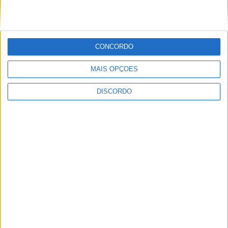
PUB
CONCORDO
MAIS OPÇÕES
ULTIMA HORA
DISCORDO
Casa de Lamas acolhe tertúlia com
autores de Vieira do Minho esta sexta-feira
7 AGOSTO, 2026
Vieira do Minho Recebe Festival de
Folclore este fim de semana
7 AGOSTO, 2026