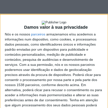
reconhecimento
facial
3 NOVEMBRO, 2021
Damos valor à sua privacidade
Nós e os nossos
parceiros
armazenamos e/ou acedemos a
informações num dispositivo, como cookies, e processamos
SHARE
TWEET
SHARE
PIN IT
dados pessoais, como identificadores únicos e informações
padrão enviadas por um dispositivo para publicidade e
conteúdos personalizados, medição de publicidade e
100 VIEWS
conteúdos, pesquisa de audiências e desenvolvimento de
serviços.
Com a sua permissão, nós e os nossos parceiros
poderemos usar identificação e dados de geolocalização
O Facebook vai deixar de utilizar, na sua plataforma, o
precisos através da procura de dispositivos. Poderá clicar para
reconhecimento facial que permite identificar, desde
consentir o processamento por nossa parte e pela parte dos
2010, pessoas com base em fotos ou vídeos publicados
nossos 1538 parceiros, conforme descrito acima. Em
nesta rede social.
alternativa, poderá clicar para recusar o consentimento ou para
aceder a informações mais pormenorizadas e alterar as suas
A empresa (que é detentora de redes sociais como
Facebook
,
preferências antes de dar consentimento.
Tenha em atenção
Instagram
e
WhatsApp),
informou também que vai suprimir a
que algum processamento dos seus dados pessoais poderá