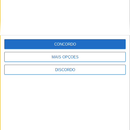
PUB
CONCORDO
MAIS OPÇÕES
DISCORDO
ULTIMA HORA
Eclipse solar em Portugal: saiba horários e
onde observar o fenómeno
9 AGOSTO, 2026