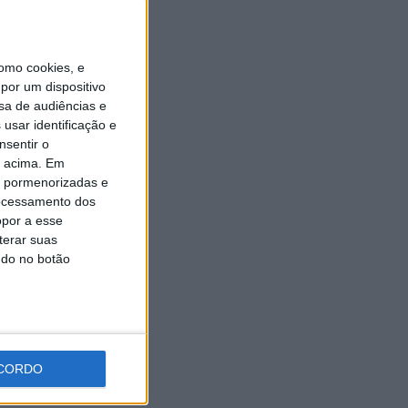
Universidade Sénior assinala
final do ano letivo com tarde
de convívio
6 AGOSTO, 2026
omo cookies, e
por um dispositivo
sa de audiências e
usar identificação e
nsentir o
o acima. Em
is pormenorizadas e
ocessamento dos
opor a esse
terar suas
ndo no botão
CORDO