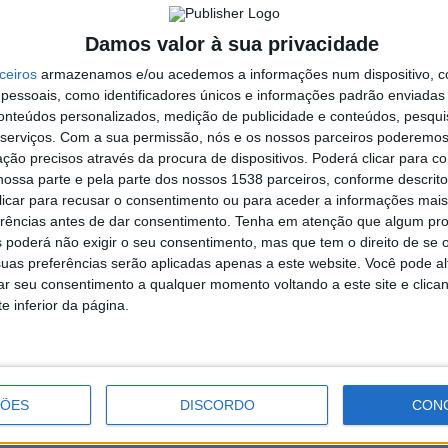
 em estudo, o projeto contemplará medidas como corte,
spécies exóticas/invasoras; reposição da galeria ribeirinha
Damos valor à sua privacidade
, assim como instalação de soluções técnicas de engenharia
ceiros
armazenamos e/ou acedemos a informações num dispositivo, c
ens, condições hidrogeomorfológicas do meio fluvial e outras
essoais, como identificadores únicos e informações padrão enviadas 
ação de habitats e soluções baseadas na natureza, assim como
conteúdos personalizados, medição de publicidade e conteúdos, pesqui
 especializado.
serviços.
Com a sua permissão, nós e os nossos parceiros poderemos 
ção precisos através da procura de dispositivos. Poderá clicar para co
RIO VIZELA
ossa parte e pela parte dos nossos 1538 parceiros, conforme descrit
 clicar para recusar o consentimento ou para aceder a informações ma
erências antes de dar consentimento.
Tenha em atenção que algum pr
 VIZELA
 poderá não exigir o seu consentimento, mas que tem o direito de se 
uas preferências serão aplicadas apenas a este website. Você pode al
rar seu consentimento a qualquer momento voltando a este site e clica
e inferior da página.
Mondim de Basto: empresários da
pedra reúnem-se para refletir
desafios do setor
ÇÕES
DISCORDO
CON