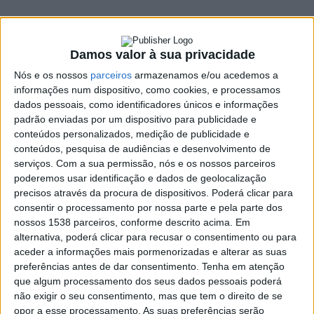
31 MAIO, 2022
Damos valor à sua privacidade
SHARE
TWEET
SHARE
PIN IT
Nós e os nossos
parceiros
armazenamos e/ou acedemos a
informações num dispositivo, como cookies, e processamos
dados pessoais, como identificadores únicos e informações
140 VIEWS
padrão enviadas por um dispositivo para publicidade e
conteúdos personalizados, medição de publicidade e
conteúdos, pesquisa de audiências e desenvolvimento de
A Freguesia de Cantelães foi o destaque do Programa
serviços.
Com a sua permissão, nós e os nossos parceiros
da Direcção e Informação da RAA, o Falar Daqui de
poderemos usar identificação e dados de geolocalização
domingo, 29 de maio.
precisos através da procura de dispositivos. Poderá clicar para
consentir o processamento por nossa parte e pela parte dos
Guilherme Abreu, presidente de Junta, e o Pe. Nuno Campos,
nossos 1538 parceiros, conforme descrito acima. Em
pároco de Cantelães, falam da sua festa maior, a Srª da Fé, que
alternativa, poderá clicar para recusar o consentimento ou para
é também peregrinação arciprestal de Vieira do Minho. A
aceder a informações mais pormenorizadas e alterar as suas
autarquia e a situação actual, neste primeiro semestre
preferências antes de dar consentimento.
Tenha em atenção
completo do mandato iniciado em Outubro de 2021, foram
que algum processamento dos seus dados pessoais poderá
outros dos temas abordados.
não exigir o seu consentimento, mas que tem o direito de se
opor a esse processamento. As suas preferências serão