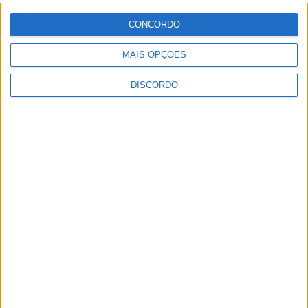
CONCORDO
ULTIMA HORA
MAIS OPÇÕES
Eclipse solar em Portugal: saiba horários e
DISCORDO
onde observar o fenómeno
9 AGOSTO, 2026
Casa de Lamas acolhe tertúlia com
autores de Vieira do Minho esta sexta-feira
7 AGOSTO, 2026
Vieira do Minho Recebe Festival de
Folclore este fim de semana
7 AGOSTO, 2026