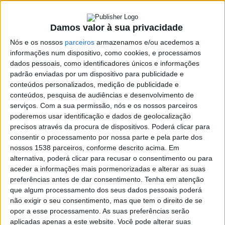
Amora
19 ABRIL, 2018
Damos valor à sua privacidade
Nós e os nossos
parceiros
armazenamos e/ou acedemos a
informações num dispositivo, como cookies, e processamos
SHARE
TWEET
SHARE
PIN IT
dados pessoais, como identificadores únicos e informações
padrão enviadas por um dispositivo para publicidade e
124 VIEWS
conteúdos personalizados, medição de publicidade e
conteúdos, pesquisa de audiências e desenvolvimento de
serviços.
Com a sua permissão, nós e os nossos parceiros
poderemos usar identificação e dados de geolocalização
precisos através da procura de dispositivos. Poderá clicar para
https://youtu.be/Tr6-wWQL9QY
consentir o processamento por nossa parte e pela parte dos
nossos 1538 parceiros, conforme descrito acima. Em
Em Destaque no Falar D´Aqui o II Encontro Nacional de
alternativa, poderá clicar para recusar o consentimento ou para
Produtores de Amora que aconteceu sábado dia 14 de Abril em
aceder a informações mais pormenorizadas e alterar as suas
Vieira do Minho e os caminhos para o desenvolvimento da
preferências antes de dar consentimento.
Tenha em atenção
agricultura no concelho.
que algum processamento dos seus dados pessoais poderá
não exigir o seu consentimento, mas que tem o direito de se
Miguel Vilela, produtor de frutos vermelhos, mirtilos, António
opor a esse processamento. As suas preferências serão
Gonçalves e Maria José Cardoso, produtores de Ervas e na
aplicadas apenas a este website. Você pode alterar suas