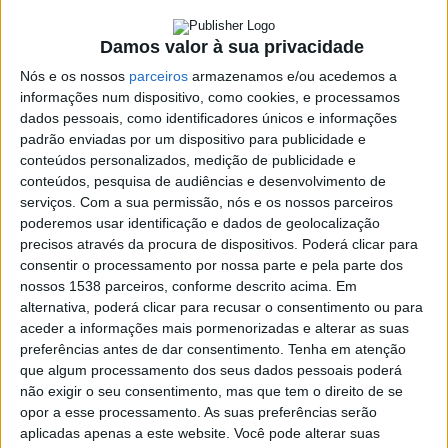
Covid-19
Damos valor à sua privacidade
22 DEZEMBRO, 2021
Nós e os nossos
parceiros
armazenamos e/ou acedemos a
informações num dispositivo, como cookies, e processamos
dados pessoais, como identificadores únicos e informações
SHARE
TWEET
SHARE
PIN IT
padrão enviadas por um dispositivo para publicidade e
conteúdos personalizados, medição de publicidade e
conteúdos, pesquisa de audiências e desenvolvimento de
138 VIEWS
serviços.
Com a sua permissão, nós e os nossos parceiros
poderemos usar identificação e dados de geolocalização
precisos através da procura de dispositivos. Poderá clicar para
O ‘Falar de Direito’ de 22 de dezembro de 2021, com a
consentir o processamento por nossa parte e pela parte dos
Dra. Rosa Costa Ribeiro, teve como tema a vacinação
nossos 1538 parceiros, conforme descrito acima. Em
de menores contra a Covid-19.
alternativa, poderá clicar para recusar o consentimento ou para
aceder a informações mais pormenorizadas e alterar as suas
preferências antes de dar consentimento.
Tenha em atenção
que algum processamento dos seus dados pessoais poderá
não exigir o seu consentimento, mas que tem o direito de se
opor a esse processamento. As suas preferências serão
aplicadas apenas a este website. Você pode alterar suas
Francisco
TAGS:
#FALAR DE DIREITO