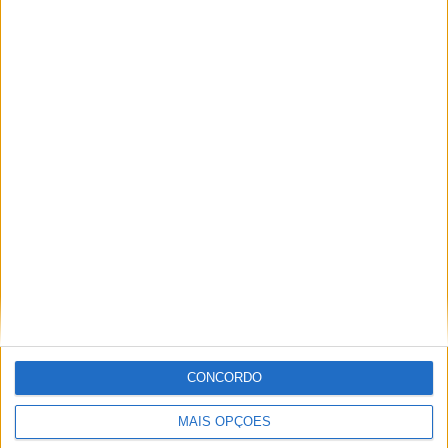
PUB
ULTIMA HORA
Casa de Lamas acolhe tertúlia com
CONCORDO
autores de Vieira do Minho esta sexta-feira
MAIS OPÇÕES
7 AGOSTO, 2026