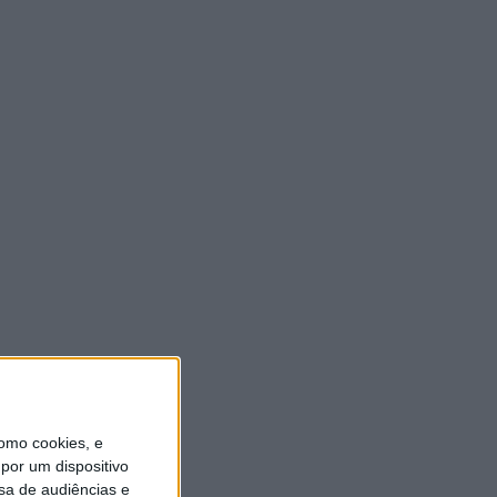
ULTIMA HORA
Casa de Lamas acolhe tertúlia
com autores de Vieira do
Minho esta sexta-feira
7 AGOSTO, 2026
Vieira do Minho Recebe
Festival de Folclore este fim
de semana
7 AGOSTO, 2026
Francisco Campos vence ao
sprint em Queluz e Rui
Oliveira assume a Camisola
Amarela da Volta a Portugal
[áudio]
omo cookies, e
7 AGOSTO, 2026
por um dispositivo
sa de audiências e