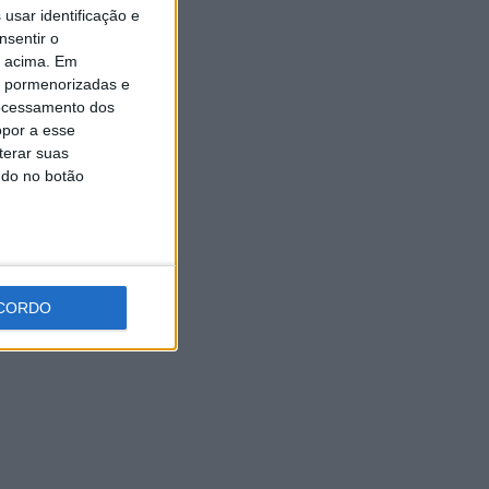
Expo Animal regressa ao
usar identificação e
Fórum Braga nos dias 10 e 11
nsentir o
de outubro
o acima. Em
7 AGOSTO, 2026
is pormenorizadas e
ocessamento dos
opor a esse
terar suas
ndo no botão
CORDO