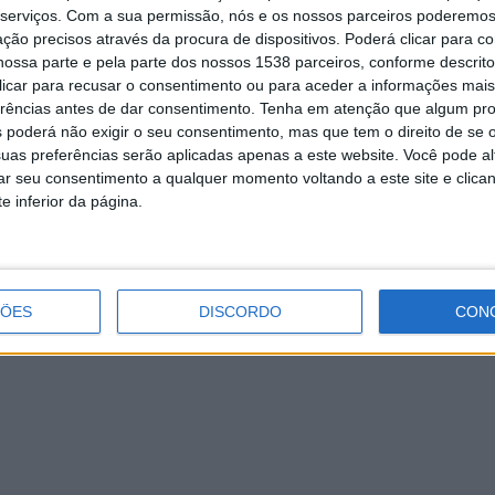
serviços.
Com a sua permissão, nós e os nossos parceiros poderemos 
ção precisos através da procura de dispositivos. Poderá clicar para co
ossa parte e pela parte dos nossos 1538 parceiros, conforme descrit
 clicar para recusar o consentimento ou para aceder a informações ma
erências antes de dar consentimento.
Tenha em atenção que algum pr
Esposende: mais de mil alunos do
 poderá não exigir o seu consentimento, mas que tem o direito de se 
Primeiro Ciclo já assistiram à “História
uas preferências serão aplicadas apenas a este website. Você pode al
de um bravo castrejo!”
rar seu consentimento a qualquer momento voltando a este site e clica
e inferior da página.
ÇÕES
DISCORDO
CON