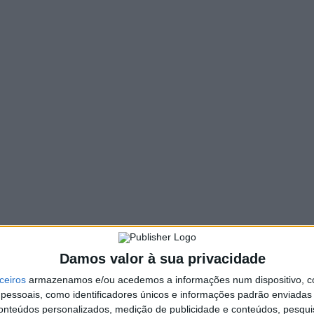
124 VIEWS
PIN IT
ente, mais de 1500 plantas de 11 espécies diferentes
to «30 mil árvores até 2030», celebrando desta
óctones vão ser distribuídas no próximo sábado, dia
Famalicão, entre as 15h00 às 18h00, e insere-se nas
a (21 de março).
eira, marmeleiro, medronheiro, oliveira, pereira, tomilho e
odem levar para plantar em sua casa. Cada cidadão
Damos valor à sua privacidade
 para 2030», nova meta ambiental traçada pela Câmara Municipal
ceiros
armazenamos e/ou acedemos a informações num dispositivo, c
ório concelhio. O projeto arrancou em dezembro passado, com
essoais, como identificadores únicos e informações padrão enviadas 
 Avidos, após a primeira fase, entre 2016 e 2021, que permitiu
conteúdos personalizados, medição de publicidade e conteúdos, pesqui