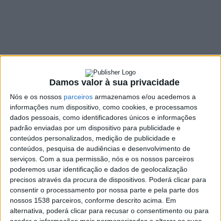
nível nacional”
15 MARÇO, 2022
SHARE
TWEET
SHARE
PIN IT
Damos valor à sua privacidade
139 VIEWS
Nós e os nossos
parceiros
armazenamos e/ou acedemos a
informações num dispositivo, como cookies, e processamos
dados pessoais, como identificadores únicos e informações
“
Famalicão tem um dos melhores campus de Proteção Civil
padrão enviadas por um dispositivo para publicidade e
conteúdos personalizados, medição de publicidade e
a nível nacional
”. A convicção foi partilhada pelo
conteúdos, pesquisa de audiências e desenvolvimento de
Presidente da Câmara Municipal de Vila Nova de
serviços.
Com a sua permissão, nós e os nossos parceiros
Famalicão, Mário Passos, pelo Comandante Regional do
poderemos usar identificação e dados de geolocalização
Norte de Emergência e Proteção Civil, Carlos Alves, e
precisos através da procura de dispositivos. Poderá clicar para
pelo Comandante Operacional Distrital de Operações
consentir o processamento por nossa parte e pela parte dos
de Socorro de Braga, Hermenegildo Abreu, após visita
nossos 1538 parceiros, conforme descrito acima. Em
ao novo Campus da Proteção Civil, localizado na
alternativa, poderá clicar para recusar o consentimento ou para