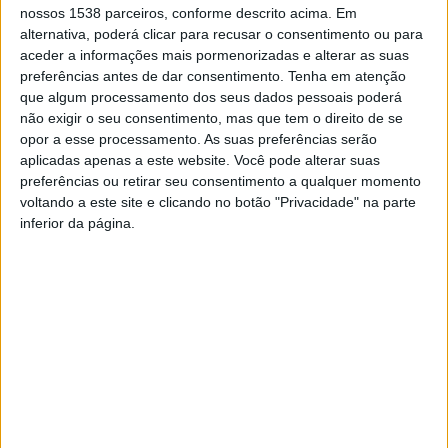
onde o romancista viveu e escreveu boa parte das suas obras,
nossos 1538 parceiros, conforme descrito acima. Em
entre 1863 e 1890, e defendeu uma maior relação entre os
alternativa, poderá clicar para recusar o consentimento ou para
setores da Cultura e o Turismo, nomeadamente, através da
aceder a informações mais pormenorizadas e alterar as suas
promoção do Turismo Literário.
preferências antes de dar consentimento.
Tenha em atenção
que algum processamento dos seus dados pessoais poderá
Refira-se que a reconstrução da Quinta e da Casa dos Caseiros
não exigir o seu consentimento, mas que tem o direito de se
implicou um investimento de cerca de 330 mil euros,
opor a esse processamento. As suas preferências serão
devolvendo à Casa de Camilo a traça de outros tempos.
aplicadas apenas a este website. Você pode alterar suas
preferências ou retirar seu consentimento a qualquer momento
A inauguração de ontem contou também com as presenças do
voltando a este site e clicando no botão "Privacidade" na parte
presidente da Câmara Municipal, Mário Passos, e do diretor da
inferior da página.
Casa de Camilo, José Manuel Oliveira.
Mário Passos considera que, com esta intervenção, o Município
de Famalicão reforçou a aposta na salvaguarda e valorização
da herança camiliana e na dimensão turístico-cultural do
concelho. Dimensão essa que, segundo o edil,
“ganhará uma
amplitude maior com a entrada em funcionamento da Rota
Camiliana que estamos a ultimar e que vai unir todo o universo
camiliano a partir desta casa”.