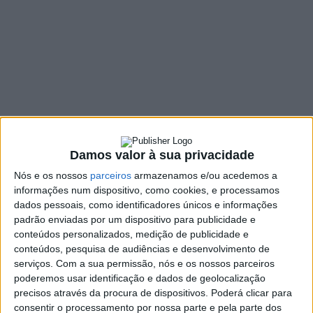
SHARE
TWEET
SHARE
PIN IT
164 VIEWS
“
A C
asa de Camilo é um daqueles espaços com alma, com
carácter, habitado pela presença permanente da alma
Damos valor à sua privacidade
criadora que aqui vive
u”. As palavras são da Diretora
Regional de Cultura do Norte, Laura Castro, que esta
Nós e os nossos
parceiros
armazenamos e/ou acedemos a
quarta-feira, 16 de março, esteve em Vila Nova de
informações num dispositivo, como cookies, e processamos
dados pessoais, como identificadores únicos e informações
Famalicão para participar nas comemorações do 197.º
padrão enviadas por um dispositivo para publicidade e
aniversário de Camilo Castelo Branco que ficaram
conteúdos personalizados, medição de publicidade e
marcadas pela conclusão das obras de renovação e
conteúdos, pesquisa de audiências e desenvolvimento de
restauro do conjunto camiliano de S. Miguel de Seide.
serviços.
Com a sua permissão, nós e os nossos parceiros
poderemos usar identificação e dados de geolocalização
A responsável regional felicitou a autarquia famalicense
“por
precisos através da procura de dispositivos. Poderá clicar para
continuar a investir na recuperação da integridade”
da casa
consentir o processamento por nossa parte e pela parte dos