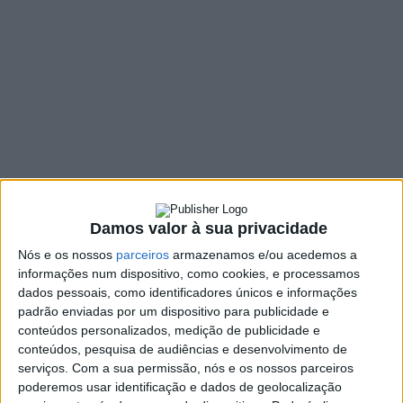
SHARE
TWEET
SHARE
PIN IT
143 VIEWS
Trânsito e estacionamento proibido e condicionado
A Câmara Municipal de Vieira do Minho informa, que no âmbito
das Comemorações das Festas Concelhias, designadas por
Feira da Ladra, que vão decorrer nos dias 11, 12, 13 e 14 de
Outubro, o trânsito e o estacionamento estarão proibidos em
Damos valor à sua privacidade
algumas ruas da Vila.
Nós e os nossos
parceiros
armazenamos e/ou acedemos a
SEXTA-FEIRA, 11 de Outubro– Trânsito proibido (exceto
informações num dispositivo, como cookies, e processamos
moradores) das 14h00 às 24h00 e estacionamento proibido a
dados pessoais, como identificadores únicos e informações
padrão enviadas por um dispositivo para publicidade e
partir das 9h00 em:
conteúdos personalizados, medição de publicidade e
– Rua Camilo Costa
conteúdos, pesquisa de audiências e desenvolvimento de
serviços.
Com a sua permissão, nós e os nossos parceiros
– Rua Padre José Carlos Alves Vieira (desde o antigo Quartel dos
poderemos usar identificação e dados de geolocalização
Bombeiros Voluntários) e Avenida Barjona de Freitas (até à