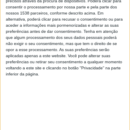
precisos através da procura de dispositivos. Poderá clicar para
Rotunda do Parque Florestal).
consentir o processamento por nossa parte e pela parte dos
nossos 1538 parceiros, conforme descrito acima. Em
– Rua João de Deus
alternativa, poderá clicar para recusar o consentimento ou para
– Praça Guilherme de Abreu
aceder a informações mais pormenorizadas e alterar as suas
preferências antes de dar consentimento.
Tenha em atenção
– Rua Dr.º Hernâni Magalhães
que algum processamento dos seus dados pessoais poderá
não exigir o seu consentimento, mas que tem o direito de se
SÁBADO, 12 de Outubro – Trânsito proibido (exceto moradores)
opor a esse processamento. As suas preferências serão
das 9h00 às 23h00 e estacionamento proibido em:
aplicadas apenas a este website. Você pode alterar suas
– Rua Camilo Costa
preferências ou retirar seu consentimento a qualquer momento
voltando a este site e clicando no botão "Privacidade" na parte
– Avenida Barjona de Freitas
inferior da página.
– Praça Guilherme de Abreu
– Rua João de Deus
– Rua Padre José Carlos Alves Vieira desde o antigo Quartel dos
Bombeiros Voluntários.
– Rua Padre Casimiro José Vieira
– Rua João da Torre