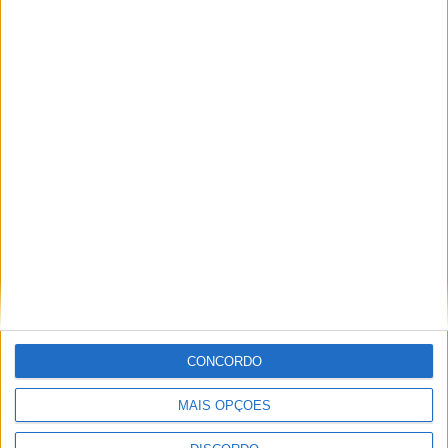
PUB
ULTIMA HORA
Autarquia da Póvoa de Lanhoso apoia
atividade dos Bombeiros Voluntários
enquanto agentes de Proteção Civil
CONCORDO
6 AGOSTO, 2026
MAIS OPÇÕES
FAS-Portugal alerta: “Não faltam dadores