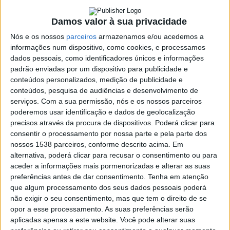
8 JUNHO, 2026
Damos valor à sua privacidade
Nós e os nossos
parceiros
armazenamos e/ou acedemos a
informações num dispositivo, como cookies, e processamos
SHARE
TWEET
SHARE
PIN IT
dados pessoais, como identificadores únicos e informações
padrão enviadas por um dispositivo para publicidade e
299 VIEWS
conteúdos personalizados, medição de publicidade e
conteúdos, pesquisa de audiências e desenvolvimento de
serviços.
Com a sua permissão, nós e os nossos parceiros
A Câmara Municipal de Vieira do Minho informa que no
poderemos usar identificação e dados de geolocalização
precisos através da procura de dispositivos. Poderá clicar para
dia 10 de junho, quarta-feira, por ser feriado, não haverá
consentir o processamento por nossa parte e pela parte dos
recolha de lixo na área urbana da Vila.
nossos 1538 parceiros, conforme descrito acima. Em
Os resíduos produzidos deverão ser acondicionados dentro das
alternativa, poderá clicar para recusar o consentimento ou para
habitações e apenas poderão ser colocados na rua, no dia
aceder a informações mais pormenorizadas e alterar as suas
preferências antes de dar consentimento.
Tenha em atenção
seguinte, quinta-feira, no horário habitual.
que algum processamento dos seus dados pessoais poderá
Autarquia
não exigir o seu consentimento, mas que tem o direito de se
da
opor a esse processamento. As suas preferências serão
Póvoa
aplicadas apenas a este website. Você pode alterar suas
de