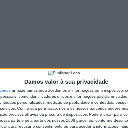
141 VIEWS
PIN IT
o Trabalhador, não haverá recolha de lixo noturna na
s deverão ser acondicionados dentro das habitações e apenas
feira, no horário habitual.
Damos valor à sua privacidade
ceiros
armazenamos e/ou acedemos a informações num dispositivo, c
CDU apresenta mandatários dos
concelhos dos distrito de Braga às
essoais, como identificadores únicos e informações padrão enviadas 
eleições para o Parlamento Europeu
conteúdos personalizados, medição de publicidade e conteúdos, pesqui
serviços.
Com a sua permissão, nós e os nossos parceiros poderemos 
ção precisos através da procura de dispositivos. Poderá clicar para co
ossa parte e pela parte dos nossos 1538 parceiros, conforme descrit
 clicar para recusar o consentimento ou para aceder a informações ma