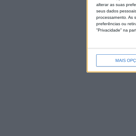
alterar as suas pref
seus dados pessoais
processamento. As s
preferências ou reti
"Privacidade" na part
MAIS OP
NOTÍCIAS RECENTES
Autarquia da Póvoa de Lanhoso apoia atividade dos
Bombeiros Voluntários enquanto agentes de Proteção
Civil
6 Agosto, 2026
FAS-Portugal alerta: “Não faltam dadores de sangue,
faltam condições ao IPST”