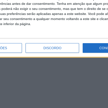
erências antes de dar consentimento.
Tenha em atenção que algum pr
 poderá não exigir o seu consentimento, mas que tem o direito de se 
uas preferências serão aplicadas apenas a este website. Você pode al
rar seu consentimento a qualquer momento voltando a este site e clica
e inferior da página.
ÇÕES
DISCORDO
CON