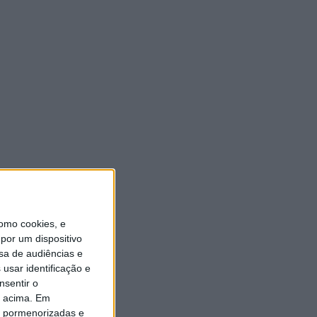
ULTIMA HORA
Autarquia da Póvoa de
Lanhoso apoia atividade dos
Bombeiros Voluntários
enquanto agentes de
Proteção Civil
6 AGOSTO, 2026
FAS-Portugal alerta: “Não
faltam dadores de sangue,
faltam condições ao IPST”
6 AGOSTO, 2026
omo cookies, e
por um dispositivo
sa de audiências e
Praia Fluvial de Agrela e
Serafão acolhe segunda
usar identificação e
edição do “Sol da Chafarica”
nsentir o
6 AGOSTO, 2026
o acima. Em
is pormenorizadas e