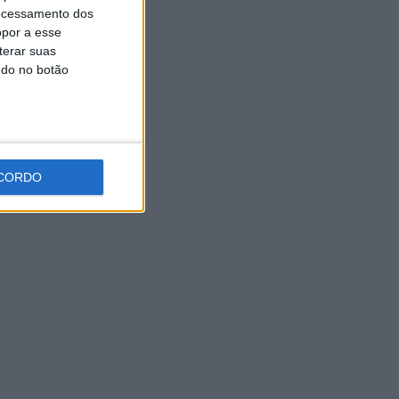
Universidade Sénior assinala
ocessamento dos
final do ano letivo com tarde
opor a esse
de convívio
terar suas
6 AGOSTO, 2026
ndo no botão
CORDO