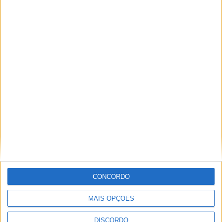
PUB
ULTIMA HORA
Casa de Lamas acolhe tertúlia com
autores de Vieira do Minho esta sexta-feira
CONCORDO
7 AGOSTO, 2026
MAIS OPÇÕES
Vieira do Minho Recebe Festival de
DISCORDO