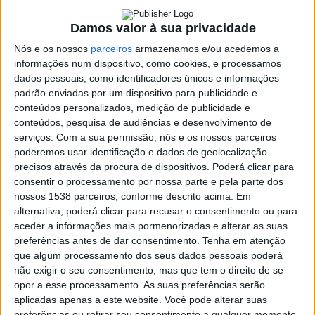
legislativas
Damos valor à sua privacidade
20 DEZEMBRO, 2021
Nós e os nossos
parceiros
armazenamos e/ou acedemos a
informações num dispositivo, como cookies, e processamos
dados pessoais, como identificadores únicos e informações
padrão enviadas por um dispositivo para publicidade e
SHARE
TWEET
SHARE
PIN IT
conteúdos personalizados, medição de publicidade e
conteúdos, pesquisa de audiências e desenvolvimento de
98 VIEWS
serviços.
Com a sua permissão, nós e os nossos parceiros
poderemos usar identificação e dados de geolocalização
precisos através da procura de dispositivos. Poderá clicar para
O vimaranense Fernando Lemos encabeça a lista do
consentir o processamento por nossa parte e pela parte dos
nossos 1538 parceiros, conforme descrito acima. Em
Reagir Incluir Reciclar (RIR) pelo distrito de Braga.
alternativa, poderá clicar para recusar o consentimento ou para
Fernando Lemos foi indigitado Coordenador Político da
aceder a informações mais pormenorizadas e alterar as suas
Concelhia de Guimarães do Partido RIR em março deste ano.
preferências antes de dar consentimento.
Tenha em atenção
que algum processamento dos seus dados pessoais poderá
O presidente do Reagir Incluir Reciclar (RIR), e antigo candidato
não exigir o seu consentimento, mas que tem o direito de se
Francisco
presidencial Vitorino Silva, volta a ser o cabeça de lista pelo
opor a esse processamento. As suas preferências serão
Campos
círculo eleitoral do Porto às eleições legislativas antecipadas,
Casa
aplicadas apenas a este website. Você pode alterar suas
vence
de
anunciou hoje o partido.
preferências ou retirar seu consentimento a qualquer momento