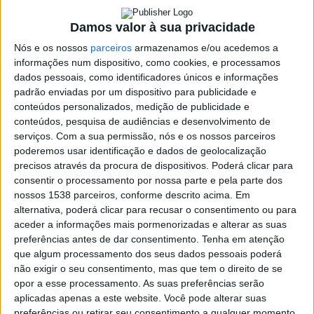
Dia da Mulher
Damos valor à sua privacidade
18 FEVEREIRO, 2026
Nós e os nossos
parceiros
armazenamos e/ou acedemos a
informações num dispositivo, como cookies, e processamos
dados pessoais, como identificadores únicos e informações
padrão enviadas por um dispositivo para publicidade e
SHARE
TWEET
SHARE
PIN IT
conteúdos personalizados, medição de publicidade e
conteúdos, pesquisa de audiências e desenvolvimento de
486 VIEWS
serviços.
Com a sua permissão, nós e os nossos parceiros
poderemos usar identificação e dados de geolocalização
precisos através da procura de dispositivos. Poderá clicar para
A Comissão de Festas de Santa Ana, em Loureiro, vai
consentir o processamento por nossa parte e pela parte dos
nossos 1538 parceiros, conforme descrito acima. Em
organizar um take away de feijoada branca! O momento
alternativa, poderá clicar para recusar o consentimento ou para
vai decorrer no dia 8 de março, entre as 12h00 e as
aceder a informações mais pormenorizadas e alterar as suas
14h00.
preferências antes de dar consentimento.
Tenha em atenção
que algum processamento dos seus dados pessoais poderá
“No dia da Mulher quem cozinha são os homens” refere a
não exigir o seu consentimento, mas que tem o direito de se
organização do evento, sublinhando que as encomendas
Casa
opor a esse processamento. As suas preferências serão
podem e devem ser feitas para o 926 533 333 (chamada para a
de
aplicadas apenas a este website. Você pode alterar suas
rede móvel nacional) até dia 5 de março.
Lamas
preferências ou retirar seu consentimento a qualquer momento