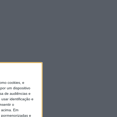
ULTIMA HORA
Casa de Lamas acolhe tertúlia
com autores de Vieira do
Minho esta sexta-feira
7 AGOSTO, 2026
Vieira do Minho Recebe
Festival de Folclore este fim
de semana
7 AGOSTO, 2026
omo cookies, e
Francisco Campos vence ao
por um dispositivo
sprint em Queluz e Rui
sa de audiências e
Oliveira assume a Camisola
Amarela da Volta a Portugal
usar identificação e
[áudio]
nsentir o
7 AGOSTO, 2026
o acima. Em
is pormenorizadas e