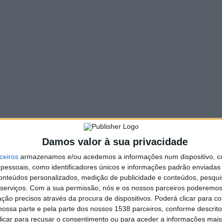
539 VIEWS
PIN IT
e terça-feira a Festa do Emigrante.
 atuação do grupo musical “Alta Ligação”, seguido de atuação
arde convívio com porco no espeto. Pelas 18h00, atuação da
upo musical “Banda Sabor”.
Damos valor à sua privacidade
ceiros
armazenamos e/ou acedemos a informações num dispositivo, c
essoais, como identificadores únicos e informações padrão enviadas 
conteúdos personalizados, medição de publicidade e conteúdos, pesqui
Color run e Festival de Folclore com
serviços.
Com a sua permissão, nós e os nossos parceiros poderemos 
balanço “muito positivo”
ção precisos através da procura de dispositivos. Poderá clicar para co
ossa parte e pela parte dos nossos 1538 parceiros, conforme descrit
 clicar para recusar o consentimento ou para aceder a informações ma