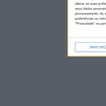
AGOSTO,
AGOSTO,
alterar as suas pref
2026
2026
seus dados pessoais
processamento. As s
preferências ou reti
"Privacidade" na part
MAIS OP
NOTÍCIAS RECENTES
Casa de Lamas acolhe tertúlia com autores de Vieira do
Minho esta sexta-feira
7 Agosto, 2026
Vieira do Minho Recebe Festival de Folclore este fim de
semana
7 Agosto, 2026