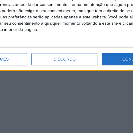
erências antes de dar consentimento.
Tenha em atenção que algum pr
 poderá não exigir o seu consentimento, mas que tem o direito de se 
uas preferências serão aplicadas apenas a este website. Você pode al
rar seu consentimento a qualquer momento voltando a este site e clica
e inferior da página.
ÇÕES
DISCORDO
CON