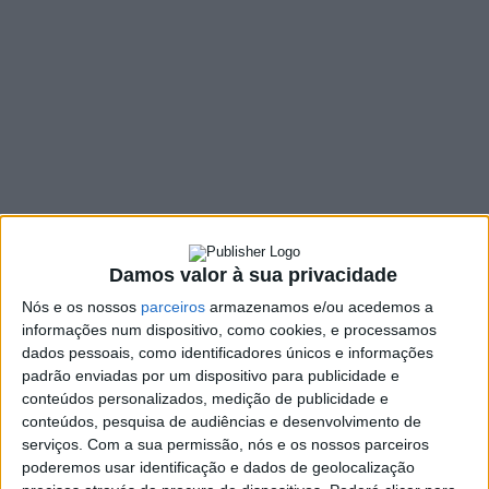
de Basto depois de 2
anos de interregno
18 FEVEREIRO, 2022
SHARE
TWEET
SHARE
PIN IT
111 VIEWS
Damos valor à sua privacidade
Nós e os nossos
parceiros
armazenamos e/ou acedemos a
A maior Festa Internacional das Camélias do país está a
informações num dispositivo, como cookies, e processamos
ser preparada para “
dar continuidade a quase duas
dados pessoais, como identificadores únicos e informações
padrão enviadas por um dispositivo para publicidade e
décadas de valorização e promoção das camélias, um
conteúdos personalizados, medição de publicidade e
evento único, mobilizador de milhares de pessoas que
conteúdos, pesquisa de audiências e desenvolvimento de
afirmou Celorico de Basto como Capital das Camélias
”
serviços.
Com a sua permissão, nós e os nossos parceiros
palavras do Presidente da Câmara Municipal de Celorico
poderemos usar identificação e dados de geolocalização
de Basto, José Peixoto Lima, na conferência de