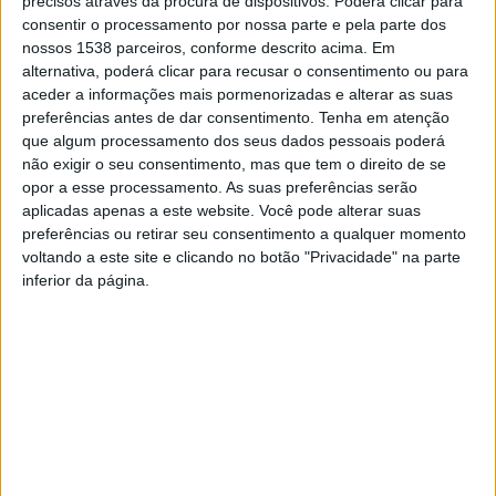
precisos através da procura de dispositivos. Poderá clicar para
imprensa, de apresentação do certame, promovida,
consentir o processamento por nossa parte e pela parte dos
ontem, 17 de fevereiro, na varanda da Quinta do prado.
nossos 1538 parceiros, conforme descrito acima. Em
alternativa, poderá clicar para recusar o consentimento ou para
Para o autarca “
as pessoas estão sedentas para retomar a
aceder a informações mais pormenorizadas e alterar as suas
normalidade, e apesar dos condicionalismos e restrições que a
preferências antes de dar consentimento.
Tenha em atenção
situação pandémica ainda obriga, estamos preparados para um
que algum processamento dos seus dados pessoais poderá
não exigir o seu consentimento, mas que tem o direito de se
vasto conjunto de atividades, atrativas para o turismo e
opor a esse processamento. As suas preferências serão
dinamizadoras da economia local, nos setores da hotelaria,
aplicadas apenas a este website. Você pode alterar suas
restauração e animação turística
”.
preferências ou retirar seu consentimento a qualquer momento
Reconhecendo as dificuldades de dinamizar o território na
voltando a este site e clicando no botão "Privacidade" na parte
inferior da página.
época baixa, José Peixoto Lima observa que “
estamos a fazer
todos os esforços para combater a sazonalidade, o setor do
turismo
é um setor muito forte
e não o pode ser apenas nos
meses quentes de Verão. Cientes desse problema da
sazonalidade, estamos orientados para desenvolver atividades,
criar espólio, encontrar meios e formas para que este concelho
possa ter épocas altas dentro da época baixa, atraindo turistas ao
longo de todo o ano
”.