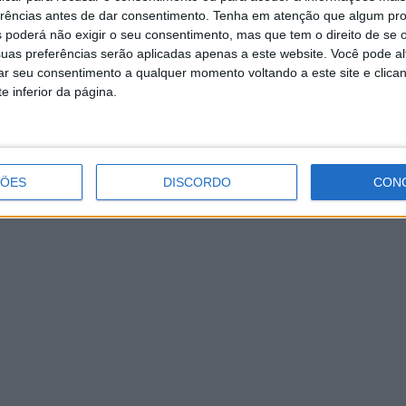
erências antes de dar consentimento.
Tenha em atenção que algum pr
 poderá não exigir o seu consentimento, mas que tem o direito de se 
uas preferências serão aplicadas apenas a este website. Você pode al
rar seu consentimento a qualquer momento voltando a este site e clica
e inferior da página.
ÇÕES
DISCORDO
CON