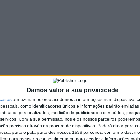
259 VIEWS
PIN IT
 e S. Tiago estão de regresso de 25 a 28 de julho, em
iro na Igreja Paroquial. O momento vai acontecer pelas 9H.
ra Xeques, seguidos de uma sessão de fogo de artifício.
Saúde em Guilhofrei. Durante a tarde há cantares ao desafio e
as 22H, atuam a Orquestra Eclipse, seguida de nova sessão de
Damos valor à sua privacidade
ceiros
armazenamos e/ou acedemos a informações num dispositivo, c
essoais, como identificadores únicos e informações padrão enviadas 
conteúdos personalizados, medição de publicidade e conteúdos, pesqui
serviços.
Com a sua permissão, nós e os nossos parceiros poderemos 
ção precisos através da procura de dispositivos. Poderá clicar para co
Festival Itinerante Província Sonora
ossa parte e pela parte dos nossos 1538 parceiros, conforme descrit
regressa a Vieira do Minho
 clicar para recusar o consentimento ou para aceder a informações ma