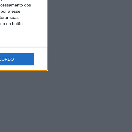
Oliveira assume a Camisola
ocessamento dos
Amarela da Volta a Portugal
opor a esse
[áudio]
terar suas
7 AGOSTO, 2026
ndo no botão
CORDO