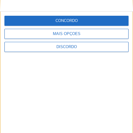
CONCORDO
MAIS OPÇÕES
ULTIMA HORA
DISCORDO
Casa de Lamas acolhe tertúlia com
autores de Vieira do Minho esta sexta-feira
7 AGOSTO, 2026
Vieira do Minho Recebe Festival de
Folclore este fim de semana
7 AGOSTO, 2026
Francisco Campos vence ao sprint em