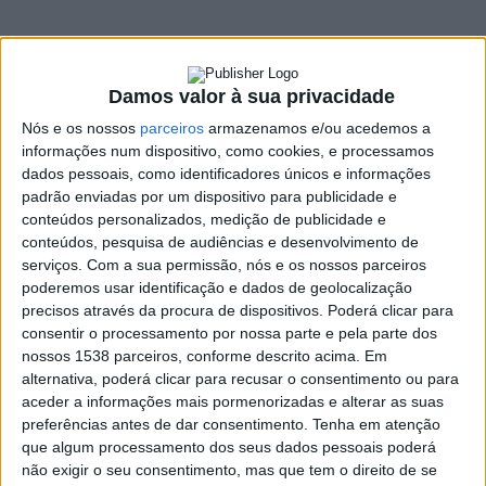
de julho
1 JULHO, 2025
Damos valor à sua privacidade
Nós e os nossos
parceiros
armazenamos e/ou acedemos a
SHARE
TWEET
SHARE
PIN IT
informações num dispositivo, como cookies, e processamos
dados pessoais, como identificadores únicos e informações
padrão enviadas por um dispositivo para publicidade e
615 VIEWS
conteúdos personalizados, medição de publicidade e
conteúdos, pesquisa de audiências e desenvolvimento de
serviços.
Com a sua permissão, nós e os nossos parceiros
O Festival Província Sonora está de regresso a Vieira do
poderemos usar identificação e dados de geolocalização
Minho, a 4 e 5 de julho.
precisos através da procura de dispositivos. Poderá clicar para
consentir o processamento por nossa parte e pela parte dos
Sexta-feira, dia 4 de julho, o Centro Cultural Casa de Lamas
nossos 1538 parceiros, conforme descrito acima. Em
recebe o
workshop “Era uma vez a lã”, destinado a
alternativa, poderá clicar para recusar o consentimento ou para
crianças dos 5 as 11 anos
. O momento vai decorrer entre as
aceder a informações mais pormenorizadas e alterar as suas
14h00 e as 17h00 e contará com as pianistas Dalila Teixeira e
preferências antes de dar consentimento.
Tenha em atenção
Melissa Fontoura. Seguir-se-á um
concerto vespertino “Úa
que algum processamento dos seus dados pessoais poderá
não exigir o seu consentimento, mas que tem o direito de se
enselada ibérica”,
pelo O Bando de Surunyo
. Pelas 18h00,