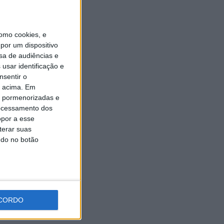
Expo Animal regressa ao
Fórum Braga nos dias 10 e 11
de outubro
omo cookies, e
7 AGOSTO, 2026
por um dispositivo
sa de audiências e
usar identificação e
nsentir o
o acima. Em
is pormenorizadas e
ocessamento dos
opor a esse
terar suas
ndo no botão
CORDO