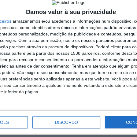
que na temporada, Filipe Santos/Beto Correia fizeram
eriente dupla constituída por Pedro Salvador/Bonga, no
Damos valor à sua privacidade
periorizarem aos seus compatriotas Júlio Alves/Hugo Ferreira,
ceiros
armazenamos e/ou acedemos a informações num dispositivo, c
ase serem todas poveiras (CD Póvoa).
essoais, como identificadores únicos e informações padrão enviadas 
 discussão da grande Final da etapa, de um lado Filipe
conteúdos personalizados, medição de publicidade e conteúdos, pesqui
volística, do outro Vítor Vilaça/Tiago Sá com a possibilidade
serviços.
Com a sua permissão, nós e os nossos parceiros poderemos 
 Foram necessários apenas 2 sets para encontrar os grandes
ção precisos através da procura de dispositivos. Poderá clicar para co
 o grande momento de forma de Filipe Santos/Beto Correia
ossa parte e pela parte dos nossos 1538 parceiros, conforme descrit
 clicar para recusar o consentimento ou para aceder a informações ma
apa do Campeonato Nacional de Futevólei 2018, a 7ª vitória
erências antes de dar consentimento.
Tenha em atenção que algum pr
 poderá não exigir o seu consentimento, mas que tem o direito de se 
a (25 e 26 de agosto), em Vila do Conde.
uas preferências serão aplicadas apenas a este website. Você pode al
rar seu consentimento a qualquer momento voltando a este site e clica
e inferior da página.
Vieira vence em Prado e sobe ao 4º
Lugar
ÇÕES
DISCORDO
CON