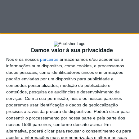
salto, natação, judo
e ginástica
7 MARÇO, 2022
Damos valor à sua privacidade
SHARE
TWEET
SHARE
PIN IT
Nós e os nossos
parceiros
armazenamos e/ou acedemos a
informações num dispositivo, como cookies, e processamos
dados pessoais, como identificadores únicos e informações
105 VIEWS
padrão enviadas por um dispositivo para publicidade e
conteúdos personalizados, medição de publicidade e
conteúdos, pesquisa de audiências e desenvolvimento de
Este foi um fim-de-semana de grandes conquistas para
serviços.
Com a sua permissão, nós e os nossos parceiros
Portugal. Da natação ao judo, passando pela ginástica
poderemos usar identificação e dados de geolocalização
e pelo triplo salto, vários foram os atletas portugueses
precisos através da procura de dispositivos. Poderá clicar para
que trouxeram para casa medalhas.
consentir o processamento por nossa parte e pela parte dos
nossos 1538 parceiros, conforme descrito acima. Em
Patrícia Mamona
, vice-campeã olímpica do triplo salto em
alternativa, poderá clicar para recusar o consentimento ou para
Tóquio2020, venceu este domingo o ‘meeting’ de Paris, com um
aceder a informações mais pormenorizadas e alterar as suas