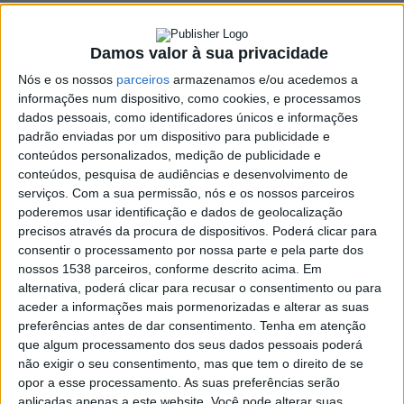
24, 25 e 26 de março
23 MARÇO, 2023
Damos valor à sua privacidade
Nós e os nossos
parceiros
armazenamos e/ou acedemos a
informações num dispositivo, como cookies, e processamos
dados pessoais, como identificadores únicos e informações
SHARE
TWEET
SHARE
PIN IT
padrão enviadas por um dispositivo para publicidade e
conteúdos personalizados, medição de publicidade e
93 VIEWS
conteúdos, pesquisa de audiências e desenvolvimento de
serviços.
Com a sua permissão, nós e os nossos parceiros
poderemos usar identificação e dados de geolocalização
precisos através da procura de dispositivos. Poderá clicar para
O município de Terras de Bouro vai voltar a participar
consentir o processamento por nossa parte e pela parte dos
nos Fins de Semana Gastronómicos, iniciativa
nossos 1538 parceiros, conforme descrito acima. Em
promovida pelo do Turismo do Porto e Norte de
alternativa, poderá clicar para recusar o consentimento ou para
Portugal (TPNP/MTB).
aceder a informações mais pormenorizadas e alterar as suas
preferências antes de dar consentimento.
Tenha em atenção
Este fim-de-semana, os restaurantes aderentes terão o “Cozido
que algum processamento dos seus dados pessoais poderá
de Feijão com Couves à Terras de Bouro” como prato em
não exigir o seu consentimento, mas que tem o direito de se
destaque. Esta iguaria é confecionada com ingrediente locais
opor a esse processamento. As suas preferências serão
que, antigamente, eram a base da alimentação da população
aplicadas apenas a este website. Você pode alterar suas