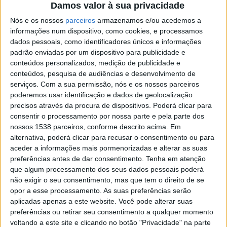
Damos valor à sua privacidade
Este prato e a respetiva
sobremesa, a também tradicional
Nós e os nossos
parceiros
armazenamos e/ou acedemos a
aletria
, podem ser degustados, em Terras de Bouro, nos
informações num dispositivo, como cookies, e processamos
próximos dias 26 e 27 de março.
dados pessoais, como identificadores únicos e informações
Brochura-TBR-FDGASTR-2022
Descarregar
padrão enviadas por um dispositivo para publicidade e
Restaurantes aderentes
:
conteúdos personalizados, medição de publicidade e
conteúdos, pesquisa de audiências e desenvolvimento de
A
dega do Ramalho
serviços.
Com a sua permissão, nós e os nossos parceiros
Assureira, 21
poderemos usar identificação e dados de geolocalização
4845-064 Vilar da Veiga
precisos através da procura de dispositivos. Poderá clicar para
consentir o processamento por nossa parte e pela parte dos
tel./tlm. 253 391 336 / 961 761 201
nossos 1538 parceiros, conforme descrito acima. Em
e-mail:
info@casinhasdogeres.pt
alternativa, poderá clicar para recusar o consentimento ou para
site:
www.casinhasdogeres.com/pt/
aceder a informações mais pormenorizadas e alterar as suas
Hotel Universal
preferências antes de dar consentimento.
Tenha em atenção
que algum processamento dos seus dados pessoais poderá
Av. Manuel Francisco da Costa, 115
não exigir o seu consentimento, mas que tem o direito de se
4845-067 Gerês
opor a esse processamento. As suas preferências serão
tel./tlm. 253 390 220 / 917 890 361
aplicadas apenas a este website. Você pode alterar suas
e-mail:
infohoteis@ehgeres.pt
preferências ou retirar seu consentimento a qualquer momento
site:
www.ehgeres.pt
voltando a este site e clicando no botão "Privacidade" na parte