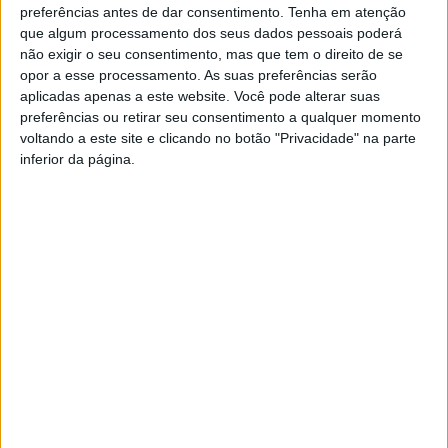
intervenção urbana desenvolvido pel’A Casa ao Lado
preferências antes de dar consentimento.
Tenha em atenção
que algum processamento dos seus dados pessoais poderá
em parceria com o Município de Vila Nova de Famalicão,
não exigir o seu consentimento, mas que tem o direito de se
através da Casa da Juventude.
opor a esse processamento. As suas preferências serão
As imagens criadas para cada mural resultaram de contributos
aplicadas apenas a este website. Você pode alterar suas
preferências ou retirar seu consentimento a qualquer momento
dos participantes durante as oficinas artísticas que
voltando a este site e clicando no botão "Privacidade" na parte
antecederam a concretização da pintura, sob orientação dos
inferior da página.
técnicos d’A Casa ao Lado. Com base nas perceções dos jovens
participantes, foram definidos temas-chave inspirados na
história e dinâmica da freguesia e da sua comunidade.
Esta reflexão resultou na elaboração de uma imagem gráfica
que explana a perceção da freguesia pelo olhar dos cidadãos
mais jovens, servindo de mote para uma pintura mural que
valoriza e divulga referências locais e aspetos identitários da
comunidade, ao mesmo tempo embelezando o espaço
público da freguesia.
Refira-se que o Urban Youth existe desde 2016, e tem como
objetivo promover o encontro e diálogo, entre jovens dos 12 aos