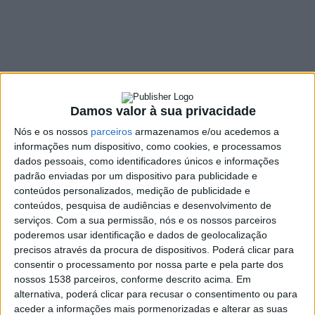
mãos de jovens da
terra
10 OUTUBRO, 2022
SHARE
TWEET
SHARE
PIN IT
Damos valor à sua privacidade
Nós e os nossos
parceiros
armazenamos e/ou acedemos a
96 VIEWS
informações num dispositivo, como cookies, e processamos
dados pessoais, como identificadores únicos e informações
padrão enviadas por um dispositivo para publicidade e
Calendário, Louro, Ribeirão e Vilarinho das Cambas –
conteúdos personalizados, medição de publicidade e
freguesias de Famalicão – têm agora uma arte urbana
conteúdos, pesquisa de audiências e desenvolvimento de
serviços.
Com a sua permissão, nós e os nossos parceiros
nova. Os objetivos de Desenvolvimento Sustentável,
poderemos usar identificação e dados de geolocalização
Baden Powell, as associações locais e o Auto de São
precisos através da procura de dispositivos. Poderá clicar para
João foram os temas que inspiraram a criação de
consentir o processamento por nossa parte e pela parte dos
quatro instalações artísticas, uma em cada freguesia,
nossos 1538 parceiros, conforme descrito acima. Em
concebidas durante o verão por cerca de 75 jovens
alternativa, poderá clicar para recusar o consentimento ou para
famalicenses no âmbito do Urban Youth, projeto de
aceder a informações mais pormenorizadas e alterar as suas