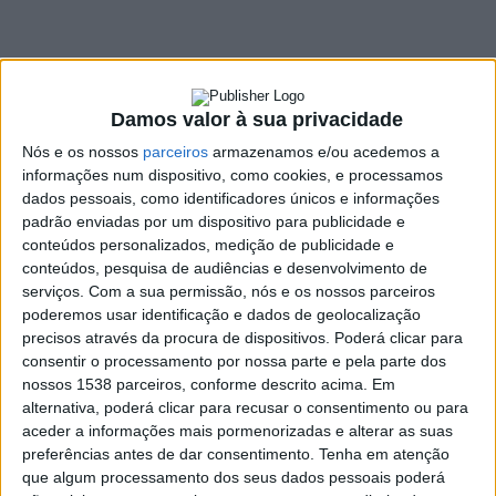
21 JULHO, 2023
SHARE
TWEET
SHARE
PIN IT
Damos valor à sua privacidade
Nós e os nossos
parceiros
armazenamos e/ou acedemos a
308 VIEWS
informações num dispositivo, como cookies, e processamos
dados pessoais, como identificadores únicos e informações
padrão enviadas por um dispositivo para publicidade e
Armindo Araújo e Luís Ramalho não tiveram uma
conteúdos personalizados, medição de publicidade e
primeira etapa nada fácil em Aragón, após um furo
conteúdos, pesquisa de audiências e desenvolvimento de
serviços.
Com a sua permissão, nós e os nossos parceiros
ainda não estavam percorridos os primeiros 10 dos 179
poderemos usar identificação e dados de geolocalização
quilómetros do Setor Seletivo de abertura da prova
precisos através da procura de dispositivos. Poderá clicar para
espanhola, pontuável para a Taça do Mundo FIA de
consentir o processamento por nossa parte e pela parte dos
Bajas Todo-o-Terreno.
nossos 1538 parceiros, conforme descrito acima. Em
alternativa, poderá clicar para recusar o consentimento ou para
Apesar deste infortúnio, a dupla do Can Am #316 da Santag
aceder a informações mais pormenorizadas e alterar as suas
Racing nunca baixou os braços e, nos restantes cerca de 170
preferências antes de dar consentimento.
Tenha em atenção
quilómetros, conseguiu recuperar muitas posições terminando
que algum processamento dos seus dados pessoais poderá
a primeira etapa no oitavo posto entre os concorrentes da