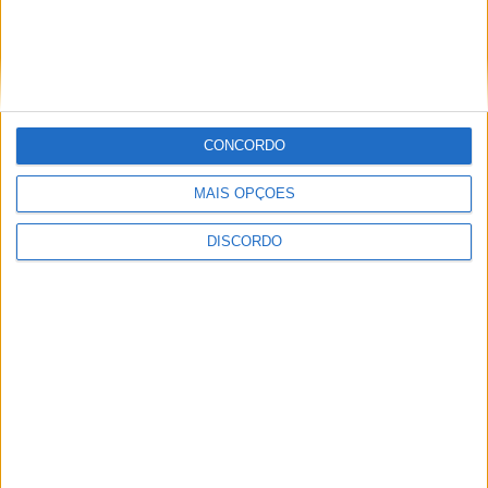
PUB
CONCORDO
MAIS OPÇÕES
ULTIMA HORA
DISCORDO
Hoje e amanhã: Ciclo de Cinema traz
sessões gratuitas a Vieira do Minho
6 AGOSTO, 2026
Prólogo em Lisboa abre a Volta a Portugal
com triunfo de Johansen e arranque para
a etapa Lourinhã–Queluz [áudio]