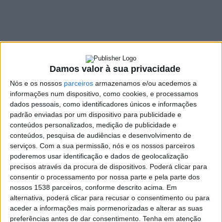
vieirenses este fim
de semana –
Áudio(Pres. do V.S.C
faz apelo)
Damos valor à sua privacidade
Nós e os nossos
parceiros
armazenamos e/ou acedemos a
14 NOVEMBRO, 2025
informações num dispositivo, como cookies, e processamos
dados pessoais, como identificadores únicos e informações
padrão enviadas por um dispositivo para publicidade e
conteúdos personalizados, medição de publicidade e
SHARE
TWEET
SHARE
PIN IT
conteúdos, pesquisa de audiências e desenvolvimento de
serviços.
Com a sua permissão, nós e os nossos parceiros
496 VIEWS
poderemos usar identificação e dados de geolocalização
precisos através da procura de dispositivos. Poderá clicar para
consentir o processamento por nossa parte e pela parte dos
nossos 1538 parceiros, conforme descrito acima. Em
Este domingo, o Vieira SC recebe o Santa Maria FC no Estádio
alternativa, poderá clicar para recusar o consentimento ou para
Municipal de Vieira do Minho, em jogo da 13.ª jornada do
aceder a informações mais pormenorizadas e alterar as suas
Campeonato Pro Nacional da AF Braga.
preferências antes de dar consentimento.
Tenha em atenção