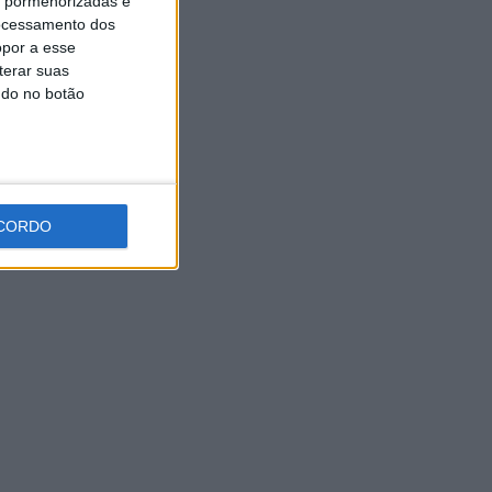
is pormenorizadas e
Universidade Sénior assinala
ocessamento dos
final do ano letivo com tarde
de convívio
opor a esse
terar suas
6 AGOSTO, 2026
ndo no botão
CORDO