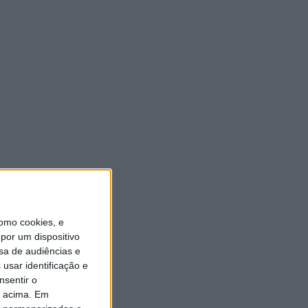
ULTIMA HORA
Autarquia da Póvoa de
Lanhoso apoia atividade dos
Bombeiros Voluntários
enquanto agentes de
Proteção Civil
6 AGOSTO, 2026
FAS-Portugal alerta: “Não
faltam dadores de sangue,
faltam condições ao IPST”
6 AGOSTO, 2026
omo cookies, e
por um dispositivo
Praia Fluvial de Agrela e
sa de audiências e
Serafão acolhe segunda
usar identificação e
edição do “Sol da Chafarica”
nsentir o
6 AGOSTO, 2026
o acima. Em