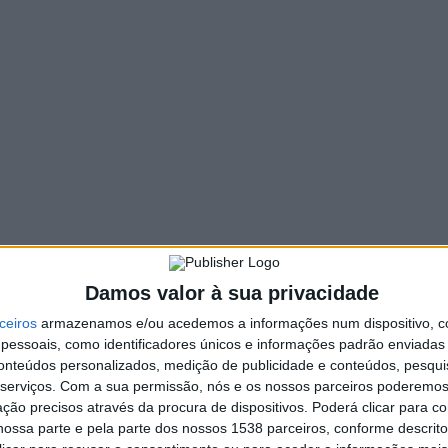
887 VIEWS
PIN IT
reunir em Assembleia Geral na próxima sexta-feira, dia
 21h.
ação de plano de atividades/orçamento 2025-2026, entre
hora indicada não houver quórum, a Assembleia funcionará
Damos valor à sua privacidade
mero de sócios, e a mesma ordem de trabalhos
ceiros
armazenamos e/ou acedemos a informações num dispositivo, c
essoais, como identificadores únicos e informações padrão enviadas 
conteúdos personalizados, medição de publicidade e conteúdos, pesqui
serviços.
Com a sua permissão, nós e os nossos parceiros poderemos 
ção precisos através da procura de dispositivos. Poderá clicar para co
Constitucional rejeita pedido de
ossa parte e pela parte dos nossos 1538 parceiros, conforme descrit
reforma do acórdão e mantém