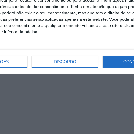
inelegibilidade em Vieira do Minho
 clicar para recusar o consentimento ou para aceder a informações ma
erências antes de dar consentimento.
Tenha em atenção que algum pr
 poderá não exigir o seu consentimento, mas que tem o direito de se 
uas preferências serão aplicadas apenas a este website. Você pode al
rar seu consentimento a qualquer momento voltando a este site e clica
e inferior da página.
ÇÕES
DISCORDO
CON