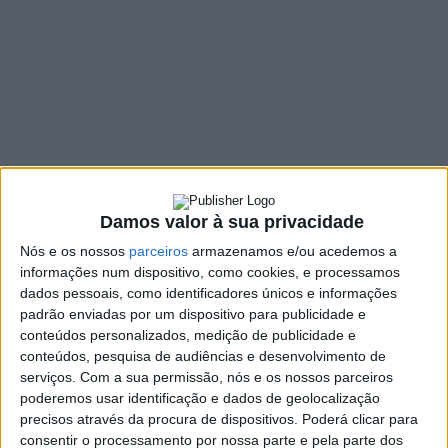
de prémios no All
Dance Europe 2024
29 JULHO, 2024
SHARE
TWEET
SHARE
PIN IT
Damos valor à sua privacidade
673 VIEWS
Nós e os nossos
parceiros
armazenamos e/ou acedemos a
informações num dispositivo, como cookies, e processamos
dados pessoais, como identificadores únicos e informações
O Ginásio Clube de Vieira arrecadou inúmeros prémios
padrão enviadas por um dispositivo para publicidade e
no concurso “All Dance Europe 2024” que decorreu,
conteúdos personalizados, medição de publicidade e
este fim-de-semana, em Santa Maria da Feira.
conteúdos, pesquisa de audiências e desenvolvimento de
serviços.
Com a sua permissão, nós e os nossos parceiros
Foram 40 os atletas atletas que marcaram presença nesta
poderemos usar identificação e dados de geolocalização
competição europeia e que trouxeram para casa os seguintes
precisos através da procura de dispositivos. Poderá clicar para
prémios:
consentir o processamento por nossa parte e pela parte dos