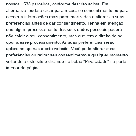
nossos 1538 parceiros, conforme descrito acima. Em
Categoria
Open production children and pre-youth (8-14
alternativa, poderá clicar para recusar o consentimento ou para
years)
– [crianças e pré-adolescentes doa 8 aos 14 anos]
aceder a informações mais pormenorizadas e alterar as suas
1.º Lugar
“Friend like Me” –
Camila Dias & Diogo
preferências antes de dar consentimento.
Tenha em atenção
Carneiro
em dueto de Acro dance
que algum processamento dos seus dados pessoais poderá
não exigir o seu consentimento, mas que tem o direito de se
Categoria
Open pre-youth, youth and adults (11 years and
opor a esse processamento. As suas preferências serão
older)
– [pré-adolescentes, adolescentes e adultos com 11
aplicadas apenas a este website. Você pode alterar suas
ou mais anos]
preferências ou retirar seu consentimento a qualquer momento
1.º Lugar
“Facing Fears” –
Ariana & Soraia Gomes
em
voltando a este site e clicando no botão "Privacidade" na parte
dueto de Acro dance
inferior da página.
Categoria
Adults (18 years and older
) – [adultos com 18 ou
mais anos]
3.º Lugar
“Morbius” –
Ariana Gomes
em solo de Acro
dance
Categoria
Open pre-youth and youth (11-17 years)
– [pré-
adolescentes e adolescentes entre 11-17 anos]
3.º Lugar
“Heaven I Know” –
Chiara Teixeira & Leonor
Ogando
em dueto de Lyrical Jazz