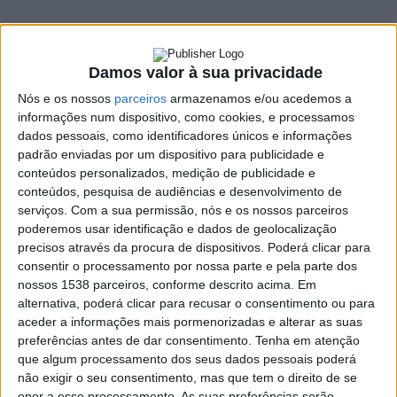
obra
16 MAIO, 2023
Damos valor à sua privacidade
SHARE
TWEET
SHARE
PIN IT
Nós e os nossos
parceiros
armazenamos e/ou acedemos a
informações num dispositivo, como cookies, e processamos
dados pessoais, como identificadores únicos e informações
74 VIEWS
padrão enviadas por um dispositivo para publicidade e
conteúdos personalizados, medição de publicidade e
conteúdos, pesquisa de audiências e desenvolvimento de
Um casal, com 50 anos, foi detido, em flagrante, a 12 de
serviços.
Com a sua permissão, nós e os nossos parceiros
maio, por furto de material de construção numa obra,
poderemos usar identificação e dados de geolocalização
em Amares.
precisos através da procura de dispositivos. Poderá clicar para
consentir o processamento por nossa parte e pela parte dos
Em comunicado, a GNR explica que, numa ação de
nossos 1538 parceiros, conforme descrito acima. Em
patrulhamento, os militares da Guarda surpreenderam os dois
alternativa, poderá clicar para recusar o consentimento ou para
suspeitos quando retiravam material de construção civil de uma
aceder a informações mais pormenorizadas e alterar as suas
obra de construção de uma residência, “
devidamente fechada
preferências antes de dar consentimento.
Tenha em atenção
em toda a sua área
“. Os suspeitos ao aperceberem-se da
que algum processamento dos seus dados pessoais poderá
não exigir o seu consentimento, mas que tem o direito de se
presença dos militares, colocaram-se imediatamente em fuga,
opor a esse processamento. As suas preferências serão