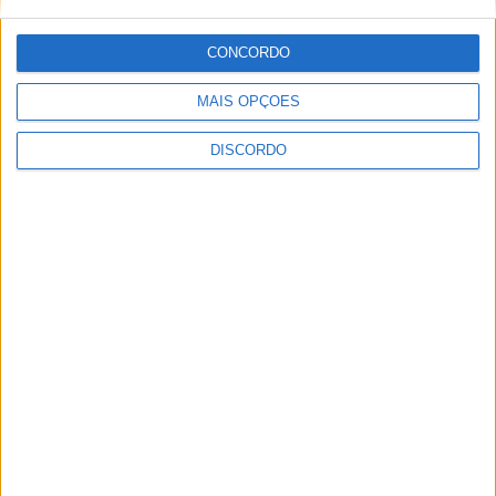
CONCORDO
ULTIMA HORA
MAIS OPÇÕES
DISCORDO
Casa de Lamas acolhe tertúlia com
autores de Vieira do Minho esta sexta-feira
7 AGOSTO, 2026
Vieira do Minho Recebe Festival de
Folclore este fim de semana
7 AGOSTO, 2026
Francisco Campos vence ao sprint em
Queluz e Rui Oliveira assume a Camisola
Amarela da Volta a Portugal [áudio]