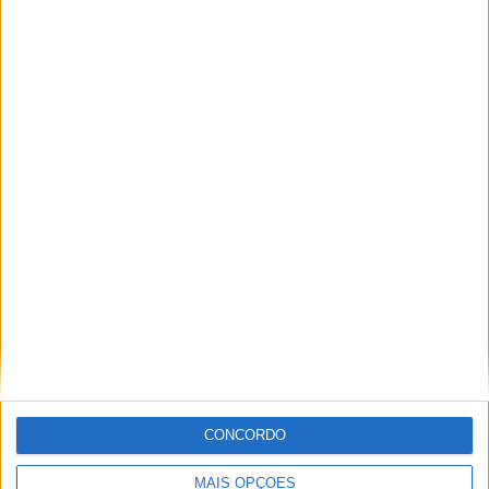
PUB
ULTIMA HORA
Autarquia da Póvoa de Lanhoso apoia
atividade dos Bombeiros Voluntários
CONCORDO
enquanto agentes de Proteção Civil
MAIS OPÇÕES