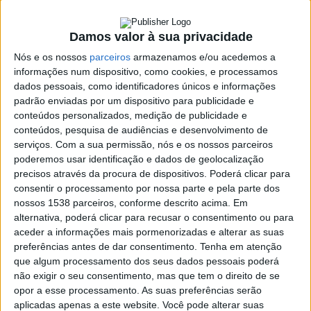
10 JULHO, 2023
Damos valor à sua privacidade
SHARE
TWEET
SHARE
PIN IT
Nós e os nossos
parceiros
armazenamos e/ou acedemos a
informações num dispositivo, como cookies, e processamos
99 VIEWS
dados pessoais, como identificadores únicos e informações
padrão enviadas por um dispositivo para publicidade e
conteúdos personalizados, medição de publicidade e
A GNR de Cabeceiras de Bastos deteve, no dia 7 de
conteúdos, pesquisa de audiências e desenvolvimento de
serviços.
Com a sua permissão, nós e os nossos parceiros
julho, um homem de 46 anos, na sequência de um
poderemos usar identificação e dados de geolocalização
mandado de detenção europeu para pena de prisão
precisos através da procura de dispositivos. Poderá clicar para
efetiva.
consentir o processamento por nossa parte e pela parte dos
nossos 1538 parceiros, conforme descrito acima. Em
Em comunicado, a GNR explica que, no seguimento de uma
alternativa, poderá clicar para recusar o consentimento ou para
investigação relativa à suspeita de um homem foragido à justiça
aceder a informações mais pormenorizadas e alterar as suas
Francesa, os militares da Guarda encetaram diligências policiais
preferências antes de dar consentimento.
Tenha em atenção
que permitiram localizar o suspeito.
que algum processamento dos seus dados pessoais poderá
não exigir o seu consentimento, mas que tem o direito de se
O suspeito foi detido e constituído arguido. Presente no Tribunal
opor a esse processamento. As suas preferências serão
da Relação de Guimarães, foi-lhe aplicada a medida de coação
aplicadas apenas a este website. Você pode alterar suas
de prisão preventiva, tal como avançou o jornal
O Minho
.