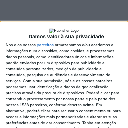
em situação de
solidão ou
isolamento no
distrito de Braga
Damos valor à sua privacidade
Nós e os nossos
parceiros
armazenamos e/ou acedemos a
22 ABRIL, 2025
informações num dispositivo, como cookies, e processamos
dados pessoais, como identificadores únicos e informações
padrão enviadas por um dispositivo para publicidade e
conteúdos personalizados, medição de publicidade e
SHARE
TWEET
SHARE
PIN IT
conteúdos, pesquisa de audiências e desenvolvimento de
serviços.
Com a sua permissão, nós e os nossos parceiros
poderemos usar identificação e dados de geolocalização
756 VIEWS
precisos através da procura de dispositivos. Poderá clicar para
consentir o processamento por nossa parte e pela parte dos
nossos 1538 parceiros, conforme descrito acima. Em
O Pingo Doce voltou a juntar-se à Guarda Nacional
alternativa, poderá clicar para recusar o consentimento ou para
Republicana (GNR) para entregar cabazes com bens
aceder a informações mais pormenorizadas e alterar as suas
essenciais a idosos em situação de solidão e/ou
preferências antes de dar consentimento.
Tenha em atenção