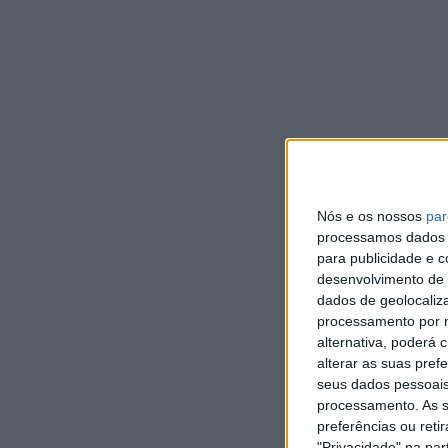
Seguradoras
“, explica o movimento que organizou o 
“
Estes aumentos selvagens que enfrentamos estão a te
telecomunicações, da habitação, e o Banco Central Eu
de juro para salvaguardar o dinheiro dos ricos. Com 
que vão ter que pagar os empréstimos das casas a pr
Nós e os nossos
par
processamos dados p
para publicidade e 
desenvolvimento de 
dados de geolocaliza
processamento por n
alternativa, poderá
Francisco
alterar as suas pref
Campos
seus dados pessoais
vence
processamento. As s
ao
Casa
sprint
preferências ou reti
de
em
"Privacidade" na part