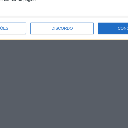
ÇÕES
DISCORDO
CON
Vieira do Minho encerra campanha
Laço Azul 2023 com votos de que
“proteção das crianças se estenda ao
ano todo”