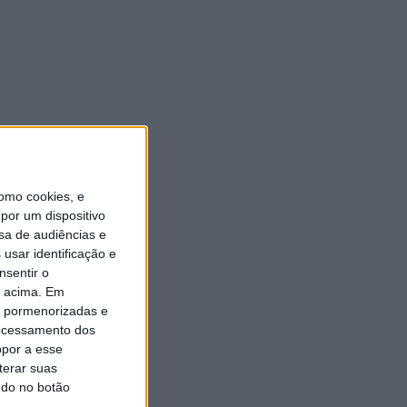
Expo Animal regressa ao
Fórum Braga nos dias 10 e 11
de outubro
7 AGOSTO, 2026
omo cookies, e
por um dispositivo
sa de audiências e
usar identificação e
nsentir o
o acima. Em
is pormenorizadas e
ocessamento dos
opor a esse
terar suas
ndo no botão