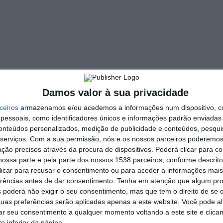
protesto.
r fortes impactos nos preços dos alimentos, da energia, das
ropeu vai fazer a política do costume, aumentando as taxas
estas opções quem vai sofrer mais são aqueles que trabalham e
eços mais elevados
“, acrescentam.
Damos valor à sua privacidade
ceiros
armazenamos e/ou acedemos a informações num dispositivo, c
essoais, como identificadores únicos e informações padrão enviadas 
conteúdos personalizados, medição de publicidade e conteúdos, pesqui
serviços.
Com a sua permissão, nós e os nossos parceiros poderemos 
ção precisos através da procura de dispositivos. Poderá clicar para co
ossa parte e pela parte dos nossos 1538 parceiros, conforme descrit
 clicar para recusar o consentimento ou para aceder a informações ma
erências antes de dar consentimento.
Tenha em atenção que algum pr
 poderá não exigir o seu consentimento, mas que tem o direito de se 
uas preferências serão aplicadas apenas a este website. Você pode al
rar seu consentimento a qualquer momento voltando a este site e clica
e inferior da página.