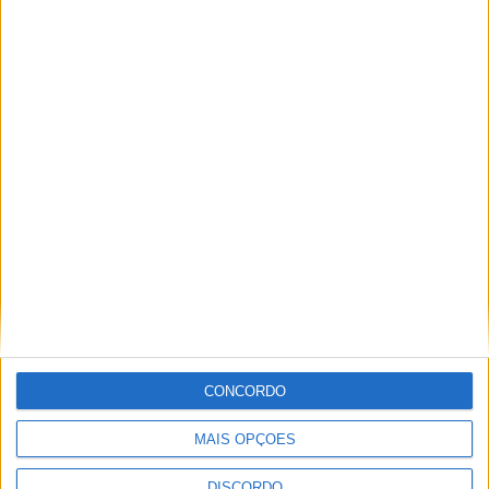
PUB
ULTIMA HORA
Casa de Lamas acolhe tertúlia com
autores de Vieira do Minho esta sexta-feira
CONCORDO
7 AGOSTO, 2026
MAIS OPÇÕES
Vieira do Minho Recebe Festival de
DISCORDO