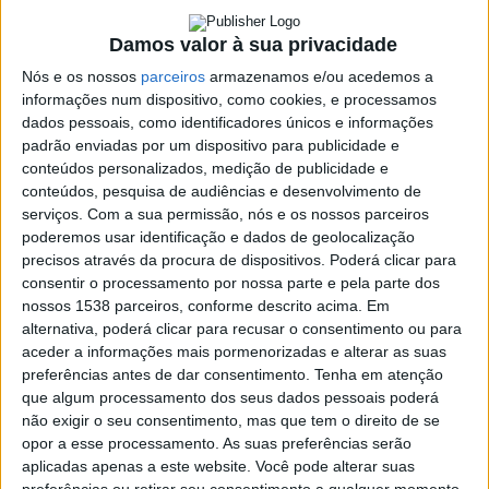
época 2022/23
[áudio]
Damos valor à sua privacidade
Nós e os nossos
parceiros
armazenamos e/ou acedemos a
informações num dispositivo, como cookies, e processamos
9 MAIO, 2023
dados pessoais, como identificadores únicos e informações
padrão enviadas por um dispositivo para publicidade e
conteúdos personalizados, medição de publicidade e
conteúdos, pesquisa de audiências e desenvolvimento de
SHARE
TWEET
SHARE
PIN IT
serviços.
Com a sua permissão, nós e os nossos parceiros
poderemos usar identificação e dados de geolocalização
241 VIEWS
precisos através da procura de dispositivos. Poderá clicar para
consentir o processamento por nossa parte e pela parte dos
nossos 1538 parceiros, conforme descrito acima. Em
Bruno Martins e Vítor Vieira foram os convidados do
alternativa, poderá clicar para recusar o consentimento ou para
aceder a informações mais pormenorizadas e alterar as suas
programa Grande Área da passada sexta-feira, dia 5 de
preferências antes de dar consentimento.
Tenha em atenção
maio. Treinador e treinador-adjunto do GRC Rossas, os
que algum processamento dos seus dados pessoais poderá
técnicos fizeram a análise à época recentemente
não exigir o seu consentimento, mas que tem o direito de se
terminada.
Francisco
opor a esse processamento. As suas preferências serão
Campos
https://youtu.be/3s-8USShpNs
aplicadas apenas a este website. Você pode alterar suas
Casa
vence
preferências ou retirar seu consentimento a qualquer momento