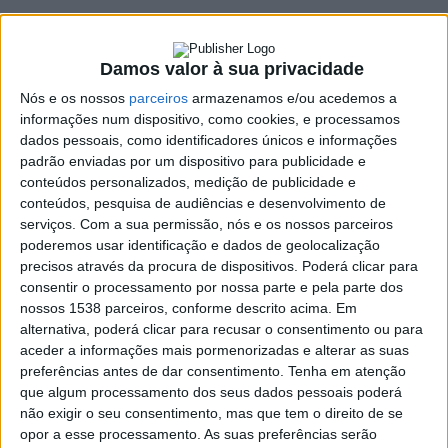
8 SETEMBRO, 2018
Damos valor à sua privacidade
SHARE
TWEET
SHARE
PIN IT
Nós e os nossos
parceiros
armazenamos e/ou acedemos a
informações num dispositivo, como cookies, e processamos
dados pessoais, como identificadores únicos e informações
117 VIEWS
padrão enviadas por um dispositivo para publicidade e
conteúdos personalizados, medição de publicidade e
conteúdos, pesquisa de audiências e desenvolvimento de
O Guilhofrei começa a sua caminhada em casa este domingo
serviços.
Com a sua permissão, nós e os nossos parceiros
diante o Pousa, equipa que também ascendeu na última
poderemos usar identificação e dados de geolocalização
temporada à Honra. O jogo tem inicio às 16 horas. A Alto Ave
precisos através da procura de dispositivos. Poderá clicar para
consentir o processamento por nossa parte e pela parte dos
ouviu os treinadores, que esperam dificuldades, mas tem a
nossos 1538 parceiros, conforme descrito acima. Em
ambição de ganhar. Filipe Silva, treinador do Guilhofrei, tem o
alternativa, poderá clicar para recusar o consentimento ou para
seu plantel praticamente na máxima força. Lelo treinador do
aceder a informações mais pormenorizadas e alterar as suas
Pousa conta com 18 jogadores.
preferências antes de dar consentimento.
Tenha em atenção
que algum processamento dos seus dados pessoais poderá
Filipe Silva (ACR Guilhofrei), a intenção é começar com uma
não exigir o seu consentimento, mas que tem o direito de se
vitoria.
opor a esse processamento. As suas preferências serão