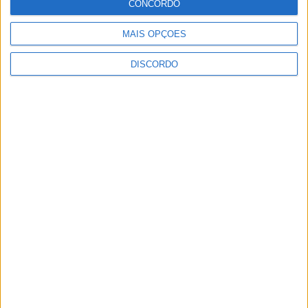
CONCORDO
Autarquia da Póvoa de Lanhoso apoia
MAIS OPÇÕES
atividade dos Bombeiros Voluntários
enquanto agentes de Proteção Civil
DISCORDO
6 AGOSTO, 2026
FAS-Portugal alerta: “Não faltam dadores
de sangue, faltam condições ao IPST”
6 AGOSTO, 2026
Praia Fluvial de Agrela e Serafão acolhe
segunda edição do “Sol da Chafarica”
6 AGOSTO, 2026
Universidade Sénior assinala final do ano
letivo com tarde de convívio