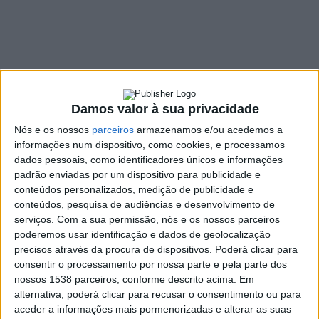
resíduos orgânicos
28 SETEMBRO, 2022
SHARE
TWEET
SHARE
PIN IT
Damos valor à sua privacidade
Nós e os nossos
parceiros
armazenamos e/ou acedemos a
137 VIEWS
informações num dispositivo, como cookies, e processamos
dados pessoais, como identificadores únicos e informações
padrão enviadas por um dispositivo para publicidade e
O plano de recolha de resíduos orgânicos já está a ser
conteúdos personalizados, medição de publicidade e
implementado em Guimarães, que correspondem a
conteúdos, pesquisa de audiências e desenvolvimento de
cerca de 40% de todo o lixo produzido. O Município
serviços.
Com a sua permissão, nós e os nossos parceiros
adquiriu três viaturas para a recolha de orgânicos na
poderemos usar identificação e dados de geolocalização
precisos através da procura de dispositivos. Poderá clicar para
restauração e estabelecimentos escolares.
consentir o processamento por nossa parte e pela parte dos
A recolha dos orgânicos de Guimarães insere-se na RRRCICLO,
nossos 1538 parceiros, conforme descrito acima. Em
que é uma estratégia global de Guimarães para a Economia
alternativa, poderá clicar para recusar o consentimento ou para
aceder a informações mais pormenorizadas e alterar as suas
Circular e que pretende contribuir para transformar os modelos