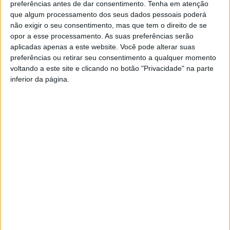
preferências antes de dar consentimento.
Tenha em atenção
lineares de produção e consumo, para modelos circulares de
que algum processamento dos seus dados pessoais poderá
partilha, reutilização, reparação e reciclagem de materiais e
não exigir o seu consentimento, mas que tem o direito de se
produtos existentes, com a inerente redução do desperdício.
opor a esse processamento. As suas preferências serão
aplicadas apenas a este website. Você pode alterar suas
A segunda fase inicia este mês de setembro com o arranque do
preferências ou retirar seu consentimento a qualquer momento
ano escolar, através do processo de recolha em todas as
voltando a este site e clicando no botão "Privacidade" na parte
Escolas Secundárias, EB 2,3 do concelho e do Ensino Básico das
inferior da página.
freguesias da cidade, Costa, Mesão Frio, Urgezes, Creixomil,
Azurém, Fermentões Caldelas e Ponte, pela Vitrus Ambiente,
com a colocação de equipamentos de deposição específicos e
início da recolha seletiva desta fração.
A partir de outubro terá início a entrega de equipamentos e a
respetiva recolha, na restauração e similares nestas mesmas
freguesias, integrando ainda outros grandes produtores como o
Hospital, Lares, Universidade e outros estabelecimentos que
pela sua tipologia possam produzir grandes quantidades de
orgânicos, prevendo-se que em janeiro de 2023, já seja possível
a recolha a toda a população inseridas nestas freguesias.