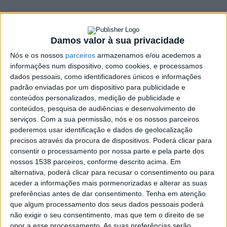
a arma branca em
Guimarães e Vizela
Damos valor à sua privacidade
21 JANEIRO, 2022
Nós e os nossos
parceiros
armazenamos e/ou acedemos a
informações num dispositivo, como cookies, e processamos
SHARE
TWEET
SHARE
PIN IT
dados pessoais, como identificadores únicos e informações
padrão enviadas por um dispositivo para publicidade e
conteúdos personalizados, medição de publicidade e
102 VIEWS
conteúdos, pesquisa de audiências e desenvolvimento de
serviços.
Com a sua permissão, nós e os nossos parceiros
poderemos usar identificação e dados de geolocalização
Um homem de 50 anos foi detido, esta quinta-feira, por
precisos através da procura de dispositivos. Poderá clicar para
roubos com recurso a arma branca, em Guimarães e
consentir o processamento por nossa parte e pela parte dos
Vizela.
nossos 1538 parceiros, conforme descrito acima. Em
alternativa, poderá clicar para recusar o consentimento ou para
No âmbito de uma investigação por roubos, com recurso a
aceder a informações mais pormenorizadas e alterar as suas
arma branca, que ocorreram em postos de abastecimento de
preferências antes de dar consentimento.
Tenha em atenção
combustíveis no concelho de Guimarães, e em
que algum processamento dos seus dados pessoais poderá
estabelecimentos comerciais no concelho de Vizela, os
não exigir o seu consentimento, mas que tem o direito de se
opor a esse processamento. As suas preferências serão
militares do Comando Territorial de Braga, através do Núcleo de