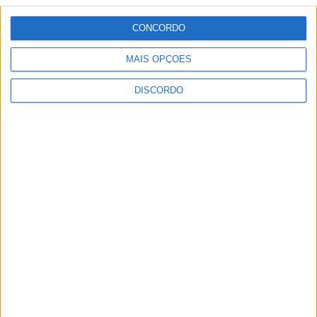
CONCORDO
ULTIMA HORA
MAIS OPÇÕES
DISCORDO
Casa de Lamas acolhe tertúlia com
autores de Vieira do Minho esta sexta-feira
7 AGOSTO, 2026
Vieira do Minho Recebe Festival de
Folclore este fim de semana
7 AGOSTO, 2026
Francisco Campos vence ao sprint em
Queluz e Rui Oliveira assume a Camisola
Amarela da Volta a Portugal [áudio]