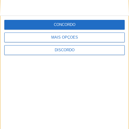
CONCORDO
MAIS OPÇÕES
ULTIMA HORA
DISCORDO
Casa de Lamas acolhe tertúlia com
autores de Vieira do Minho esta sexta-feira
7 AGOSTO, 2026
Vieira do Minho Recebe Festival de
Folclore este fim de semana
7 AGOSTO, 2026