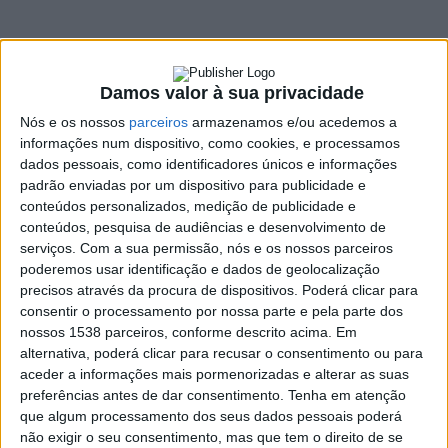
estupefacientes em
Vila Verde
Damos valor à sua privacidade
29 JUNHO, 2022
Nós e os nossos
parceiros
armazenamos e/ou acedemos a
informações num dispositivo, como cookies, e processamos
dados pessoais, como identificadores únicos e informações
SHARE
TWEET
SHARE
PIN IT
padrão enviadas por um dispositivo para publicidade e
conteúdos personalizados, medição de publicidade e
conteúdos, pesquisa de audiências e desenvolvimento de
85 VIEWS
serviços.
Com a sua permissão, nós e os nossos parceiros
poderemos usar identificação e dados de geolocalização
precisos através da procura de dispositivos. Poderá clicar para
Um homem de 51 anos foi detido, na terça-feira 28 de
consentir o processamento por nossa parte e pela parte dos
junho, por furto de gasóleo e cultivo de
nossos 1538 parceiros, conforme descrito acima. Em
estupefacientes em Vila Verde.
alternativa, poderá clicar para recusar o consentimento ou para
aceder a informações mais pormenorizadas e alterar as suas
Em comunicado, a GNR explica que, no âmbito de uma
preferências antes de dar consentimento.
Tenha em atenção
investigação por furto de gasóleo, “
que já durava há nove
que algum processamento dos seus dados pessoais poderá
meses
“, os militares da Guarda deram cumprimento a um
não exigir o seu consentimento, mas que tem o direito de se