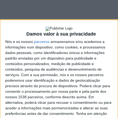
violência doméstica
contra esposa e filha
12 AGOSTO, 2022
Damos valor à sua privacidade
SHARE
TWEET
SHARE
PIN IT
Nós e os nossos
parceiros
armazenamos e/ou acedemos a
informações num dispositivo, como cookies, e processamos
dados pessoais, como identificadores únicos e informações
167 VIEWS
padrão enviadas por um dispositivo para publicidade e
conteúdos personalizados, medição de publicidade e
conteúdos, pesquisa de audiências e desenvolvimento de
A GNR de Braga apreendeu, no dia 10 de agosto, uma
serviços.
Com a sua permissão, nós e os nossos parceiros
arma de fogo a um homem de 65 anos em contexto de
poderemos usar identificação e dados de geolocalização
violência doméstica, no concelho da Braga.
precisos através da procura de dispositivos. Poderá clicar para
consentir o processamento por nossa parte e pela parte dos
Em comunicado, a GNR de Braga explica que, no âmbito de
nossos 1538 parceiros, conforme descrito acima. Em
uma denúncia por violência doméstica, os militares da Guarda
alternativa, poderá clicar para recusar o consentimento ou para
“
apuraram que o suspeito exercia violência física e psíquica
aceder a informações mais pormenorizadas e alterar as suas
contra as vítimas, sua mulher e filha de 64 e 27 anos
preferências antes de dar consentimento.
Tenha em atenção
respetivamente, sempre que as vitimas o impediam de ingerir