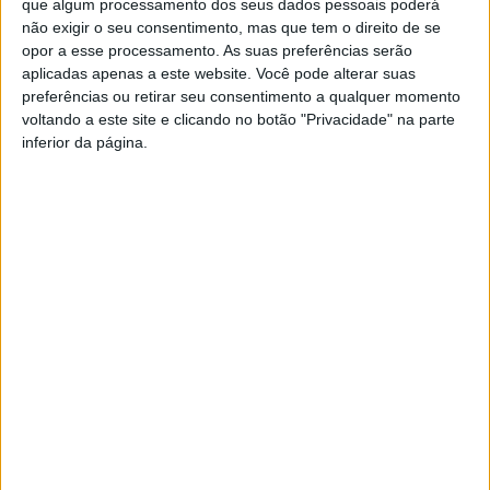
que algum processamento dos seus dados pessoais poderá
bebidas alcoólicas
“.
não exigir o seu consentimento, mas que tem o direito de se
opor a esse processamento. As suas preferências serão
Na sequência das diligências policiais, foi apreendida uma arma
aplicadas apenas a este website. Você pode alterar suas
de fogo não manifestada.
preferências ou retirar seu consentimento a qualquer momento
voltando a este site e clicando no botão "Privacidade" na parte
O suspeito foi identificado e os factos foram remetidos ao
inferior da página.
Tribunal Judicial da Comarca de Braga.
A GNR relembra que a
violência doméstica é crime público
e denunciar é uma responsabilidade coletiva.
Caso precisem de ajuda ou tenham conhecimento de alguma
situação de violência doméstica participem:
• No Portal Queixa Eletrónica, em
queixaselectronicas.mai.gov.pt;
• Via telefónica, através do número de telefone: 112;
• No Posto da GNR mais próximo à sua área de residência, tendo
os nossos contactos sempre à mão em
www.gnr.pt/contactos.aspx;
• Na aplicação App MAI112 disponível e destinada