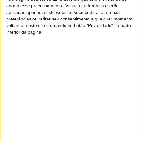
opor a esse processamento. As suas preferências serão
O detido foi constituído arguido, e os factos foram comunicados
aplicadas apenas a este website. Você pode alterar suas
ao Tribunal Judicial de Vieira do Minho.
preferências ou retirar seu consentimento a qualquer momento
A GNR relembra que, de acordo com o Regime Jurídico das
voltando a este site e clicando no botão "Privacidade" na parte
inferior da página.
Armas e Munições, quem detiver arma não registada ou
manifestada, quando obrigatório, constitui um crime de posse
ilegal de arma.
#GNR
, 
#VIEIRA DO MINHO
TAGS:
#GNR
#VIEIRA DO MINHO
Autarquia
da
Póvoa
Governo apresenta medidas
de
para combater o aumento
Lanhoso
FAS-
dos preços energéticos e
apoia
Portugal
atividade