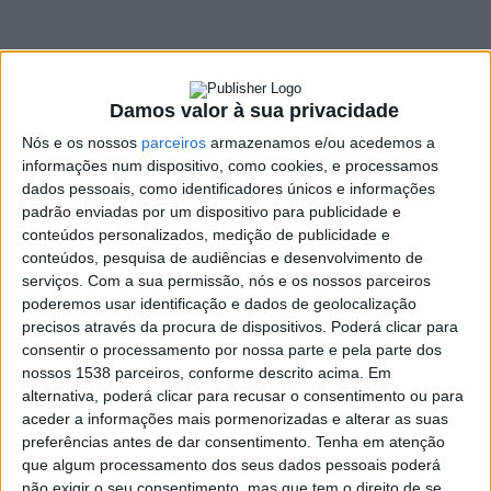
Vieira do Minho
11 ABRIL, 2022
Damos valor à sua privacidade
Nós e os nossos
parceiros
armazenamos e/ou acedemos a
SHARE
TWEET
SHARE
PIN IT
informações num dispositivo, como cookies, e processamos
dados pessoais, como identificadores únicos e informações
289 VIEWS
padrão enviadas por um dispositivo para publicidade e
conteúdos personalizados, medição de publicidade e
conteúdos, pesquisa de audiências e desenvolvimento de
serviços.
Com a sua permissão, nós e os nossos parceiros
Um homem de 69 anos foi detido, em Vieira do Minho,
poderemos usar identificação e dados de geolocalização
no passado dia 7 de abril, por posse ilegal de armas.
precisos através da procura de dispositivos. Poderá clicar para
No âmbito de uma investigação por posse ilegal de armas, os
consentir o processamento por nossa parte e pela parte dos
militares da Guarda levaram a cabo diligências policiais que
nossos 1538 parceiros, conforme descrito acima. Em
alternativa, poderá clicar para recusar o consentimento ou para
culminaram com a realização de uma busca domiciliária, que
aceder a informações mais pormenorizadas e alterar as suas
permitiu apreender, segundo um comunicado: cinco armas de
preferências antes de dar consentimento.
Tenha em atenção
fogo; uma arma de ar comprimido; 27 munições; 50 cartuchos; e
que algum processamento dos seus dados pessoais poderá
duas caixas de chumbo.
não exigir o seu consentimento, mas que tem o direito de se