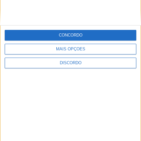
PUB
CONCORDO
MAIS OPÇÕES
ULTIMA HORA
DISCORDO
Autarquia da Póvoa de Lanhoso apoia
atividade dos Bombeiros Voluntários
enquanto agentes de Proteção Civil
6 AGOSTO, 2026
FAS-Portugal alerta: “Não faltam dadores
de sangue, faltam condições ao IPST”
6 AGOSTO, 2026