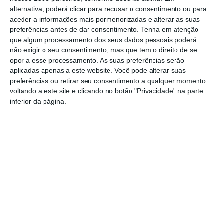
quanto ao apoio e acolhimento das vítimas, quer quanto à
alternativa, poderá clicar para recusar o consentimento ou para
prevenção e formação
“.
aceder a informações mais pormenorizadas e alterar as suas
preferências antes de dar consentimento.
Tenha em atenção
A CEP reconhece “
o trabalho das comissões diocesanas,
que algum processamento dos seus dados pessoais poderá
constituídas especialmente por leigos qualificados em várias
não exigir o seu consentimento, mas que tem o direito de se
áreas como o Direito, a Psiquiatria e a Psicologia”,
no entanto a
opor a esse processamento. As suas preferências serão
Assembleia decidiu pela constituição de um grupo
aplicadas apenas a este website. Você pode alterar suas
preferências ou retirar seu consentimento a qualquer momento
coordenador nacional das 21 comissões diocesanas “
para
voltando a este site e clicando no botão "Privacidade" na parte
reforçar e alargar o atendimento dos casos e o respetivo
inferior da página.
acompanhamento a nível civil e canónico
e fazer o estudo
em ordem ao apuramento histórico desta grave questão.
Nesse
sentido, é constituído um ponto de escuta permanente a nível
nacional
“.
A Assembleia da Conferência Episcopal “
manifestou ainda
um
voto de confiança à generalidade do clero português
que,
com toda a disponibilidade e dedicação, continua a servir a
Igreja no seu ministério pastoral
“.
Na passada segunda-feira, mais de duas centenas de católicos