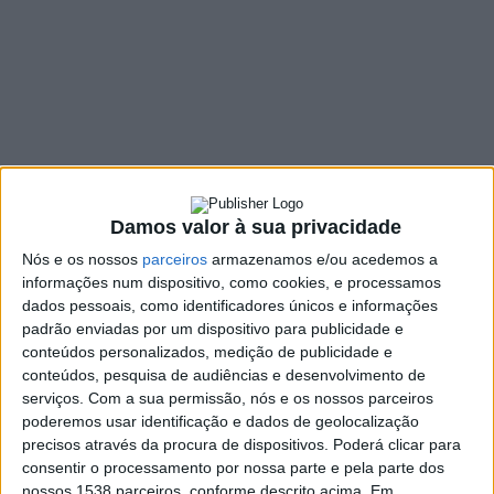
em Portugal
1 COMMENT
11 NOVEMBRO, 2021
SHARE
TWEET
SHARE
PIN IT
164 VIEWS
Damos valor à sua privacidade
Nós e os nossos
parceiros
armazenamos e/ou acedemos a
informações num dispositivo, como cookies, e processamos
A Conferência Episcopal Portuguesa (CEP) anunciou,
dados pessoais, como identificadores únicos e informações
esta quinta-feira, que vai criar uma comissão de modo
padrão enviadas por um dispositivo para publicidade e
a
investigar a questão de eventuais abusos sexuais em
conteúdos personalizados, medição de publicidade e
Portugal
na Igreja Católica.
conteúdos, pesquisa de audiências e desenvolvimento de
serviços.
Com a sua permissão, nós e os nossos parceiros
No
comunicado final
da 201.ª Assembleia Plenária, a CEP
poderemos usar identificação e dados de geolocalização
explicou que “
refletiu sobre a proteção de menores e adultos
precisos através da procura de dispositivos. Poderá clicar para
vulneráveis nos âmbitos eclesiais e na sociedade no seu todo.
A
consentir o processamento por nossa parte e pela parte dos
Igreja continua a enfrentar esta questão com seriedade, quer
nossos 1538 parceiros, conforme descrito acima. Em