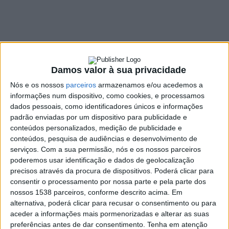
Capela de Nossa
Senhora da Orada
2 JANEIRO, 2023
Damos valor à sua privacidade
Nós e os nossos
parceiros
armazenamos e/ou acedemos a
SHARE
TWEET
SHARE
PIN IT
informações num dispositivo, como cookies, e processamos
dados pessoais, como identificadores únicos e informações
padrão enviadas por um dispositivo para publicidade e
111 VIEWS
conteúdos personalizados, medição de publicidade e
conteúdos, pesquisa de audiências e desenvolvimento de
serviços.
Com a sua permissão, nós e os nossos parceiros
Foram inauguradas, no passado sábado, dia 31 de
poderemos usar identificação e dados de geolocalização
dezembro, as obras de requalificação do espaço
precisos através da procura de dispositivos. Poderá clicar para
envolvente da Capela de Nossa Senhora da Orada, e das
consentir o processamento por nossa parte e pela parte dos
novas instalações sanitárias, na Freguesia de Pinheiro,
nossos 1538 parceiros, conforme descrito acima. Em
em Vieira do Minho.
alternativa, poderá clicar para recusar o consentimento ou para
aceder a informações mais pormenorizadas e alterar as suas
A intervenção contemplou a colocação de lageado em granito
preferências antes de dar consentimento.
Tenha em atenção