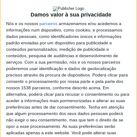
Lanhoso
Damos valor à sua privacidade
2 MARÇO, 2018
Nós e os nossos
parceiros
armazenamos e/ou acedemos a
informações num dispositivo, como cookies, e processamos
dados pessoais, como identificadores únicos e informações
SHARE
TWEET
SHARE
PIN IT
padrão enviadas por um dispositivo para publicidade e
conteúdos personalizados, medição de publicidade e
conteúdos, pesquisa de audiências e desenvolvimento de
148 VIEWS
serviços.
Com a sua permissão, nós e os nossos parceiros
poderemos usar identificação e dados de geolocalização
precisos através da procura de dispositivos. Poderá clicar para
consentir o processamento por nossa parte e pela parte dos
nossos 1538 parceiros, conforme descrito acima. Em
Incêndio destruiu restaurante junto ao castelo de Póvoa de
alternativa, poderá clicar para recusar o consentimento ou para
Lanhoso
aceder a informações mais pormenorizadas e alterar as suas
O alerta foi dado pela 01:49, numa altura em que o restaurante
preferências antes de dar consentimento.
Tenha em atenção
que algum processamento dos seus dados pessoais poderá
estava fechado.
não exigir o seu consentimento, mas que tem o direito de se
O combate às chamas durou até perto das 04:00, tendo
opor a esse processamento. As suas preferências serão
envolvido seis viaturas e 20 operacionais.
aplicadas apenas a este website. Você pode alterar suas