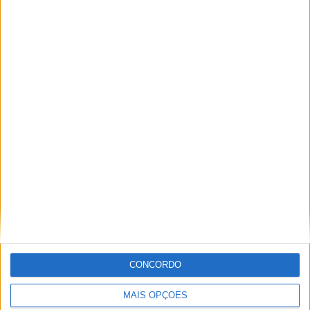
PUB
ULTIMA HORA
“Brigada Verde Jovem” aprofunda
CONCORDO
conhecimento sobre combate aos
incêndios florestais
MAIS OPÇÕES