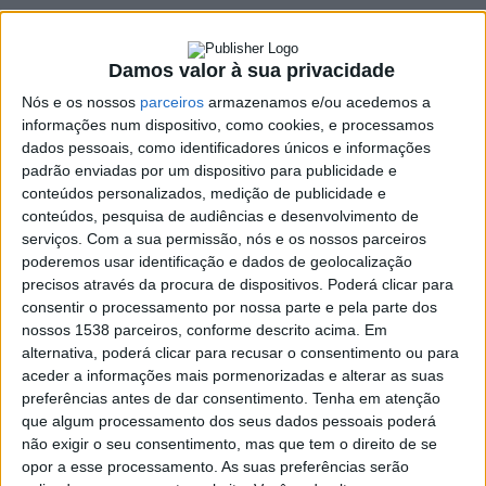
28 JUNHO, 2025
Damos valor à sua privacidade
Nós e os nossos
parceiros
armazenamos e/ou acedemos a
SHARE
TWEET
SHARE
PIN IT
informações num dispositivo, como cookies, e processamos
dados pessoais, como identificadores únicos e informações
173 VIEWS
padrão enviadas por um dispositivo para publicidade e
conteúdos personalizados, medição de publicidade e
conteúdos, pesquisa de audiências e desenvolvimento de
Inclusão e Cidadania
um espaço comentário do dr.
serviços.
Com a sua permissão, nós e os nossos parceiros
Manuel Barros, membro ativo do Fórum Cidadania de
poderemos usar identificação e dados de geolocalização
precisos através da procura de dispositivos. Poderá clicar para
Braga. Traz-nos um olhar aprofundado sobre temas
consentir o processamento por nossa parte e pela parte dos
atuais de inclusão e cidadania.
nossos 1538 parceiros, conforme descrito acima. Em
No episódio desta semana, o dr. Manuel Barros traz-nos a última
alternativa, poderá clicar para recusar o consentimento ou para
crónica dedicada à obra do Padre Casimiro:
“Apontamentos
aceder a informações mais pormenorizadas e alterar as suas
preferências antes de dar consentimento.
Tenha em atenção
para a História da Revolução do Minho em 1846 (Maria da
que algum processamento dos seus dados pessoais poderá
Fonte)”
:
não exigir o seu consentimento, mas que tem o direito de se
opor a esse processamento. As suas preferências serão