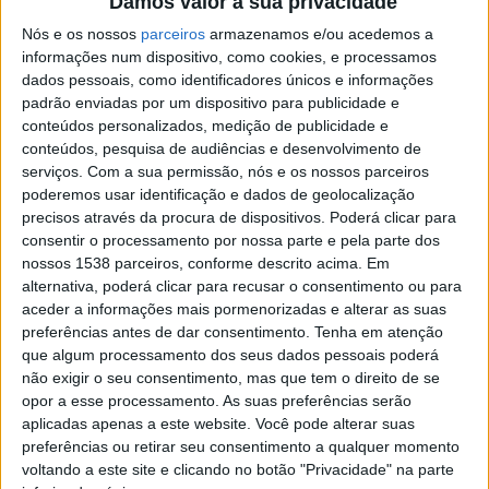
Damos valor à sua privacidade
9 SETEMBRO, 2022
Nós e os nossos
parceiros
armazenamos e/ou acedemos a
informações num dispositivo, como cookies, e processamos
dados pessoais, como identificadores únicos e informações
padrão enviadas por um dispositivo para publicidade e
SHARE
TWEET
SHARE
PIN IT
conteúdos personalizados, medição de publicidade e
conteúdos, pesquisa de audiências e desenvolvimento de
Francisco
89 VIEWS
Campos
serviços.
Com a sua permissão, nós e os nossos parceiros
Casa
vence
poderemos usar identificação e dados de geolocalização
de
ao
precisos através da procura de dispositivos. Poderá clicar para
Lamas
sprint
consentir o processamento por nossa parte e pela parte dos
acolhe
em
nossos 1538 parceiros, conforme descrito acima. Em
tertúlia
Queluz
Vieira
alternativa, poderá clicar para recusar o consentimento ou para
com
e
do
Expo
aceder a informações mais pormenorizadas e alterar as suas
autores
Rui
Executivo Vieirense delega
Minho
Animal
de
preferências antes de dar consentimento.
Tenha em atenção
Oliveira
Recebe
competências nas Juntas de
regressa
Vieira
que algum processamento dos seus dados pessoais poderá
assume
Festival
ao
do
Freguesia do concelho
não exigir o seu consentimento, mas que tem o direito de se
a
de
Fórum
Minho
Camisola
opor a esse processamento. As suas preferências serão
Folclore
Braga
esta
Amarela
aplicadas apenas a este website. Você pode alterar suas
este
nos
sexta-
da
Covid19 – Campanha de
preferências ou retirar seu consentimento a qualquer momento
fim
dias
feira
Volta
de
voltando a este site e clicando no botão "Privacidade" na parte
Vacinação
10
a