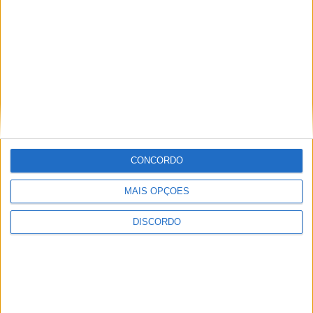
Casa de Lamas acolhe tertúlia com
autores de Vieira do Minho esta sexta-feira
7 AGOSTO, 2026
Vieira do Minho Recebe Festival de
Folclore este fim de semana
CONCORDO
7 AGOSTO, 2026
MAIS OPÇÕES
Francisco Campos vence ao sprint em
DISCORDO
Queluz e Rui Oliveira assume a Camisola
Amarela da Volta a Portugal [áudio]
7 AGOSTO, 2026
Expo Animal regressa ao Fórum Braga nos