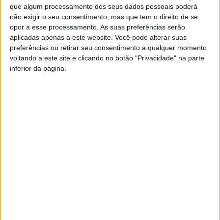
que algum processamento dos seus dados pessoais poderá
desempregados, tendo em vista a prevenção do risco de
não exigir o seu consentimento, mas que tem o direito de se
desemprego, a promoção da manutenção dos postos de
opor a esse processamento. As suas preferências serão
trabalho para uns e o estímulo à criação de novo emprego, para
aplicadas apenas a este website. Você pode alterar suas
outros, no âmbito da aceleração da transição e eficiência
preferências ou retirar seu consentimento a qualquer momento
energética.
voltando a este site e clicando no botão "Privacidade" na parte
inferior da página.
Podem apresentar candidatura a projetos de formação
empresas e outras entidades empregadoras, diretamente ou
através das respetivas associações representativas e entidades
formadoras certificadas pela DGERT ou as que dessa
certificação estejam isentas.
Importa ressalvar que apenas são admitidas candidaturas em
consórcio, salvo quando esteja em causa uma entidade
empregadora que seja também entidade formadora.
O processo de candidatura é efetuado diretamente pelas
entidades formadoras através do envio dos formulários e
anexos respetivos previstos no Regulamento Específico do
Programa, exclusivamente por correio eletrónico, para a