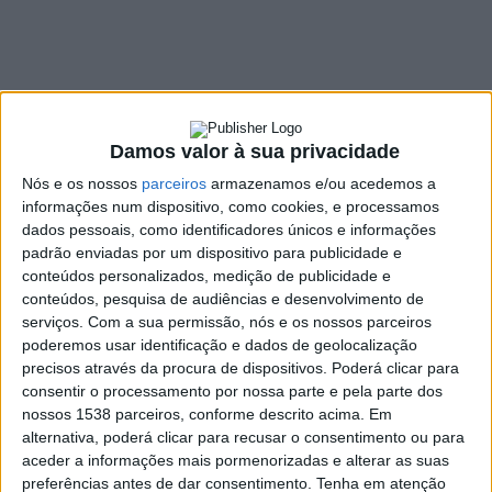
Competências
Verdes/Green Skills
Jobs»
15 MAIO, 2023
Damos valor à sua privacidade
Nós e os nossos
parceiros
armazenamos e/ou acedemos a
informações num dispositivo, como cookies, e processamos
dados pessoais, como identificadores únicos e informações
SHARE
TWEET
SHARE
PIN IT
padrão enviadas por um dispositivo para publicidade e
conteúdos personalizados, medição de publicidade e
conteúdos, pesquisa de audiências e desenvolvimento de
150 VIEWS
serviços.
Com a sua permissão, nós e os nossos parceiros
poderemos usar identificação e dados de geolocalização
precisos através da procura de dispositivos. Poderá clicar para
Estão abertas as candidaturas ao programa «Trabalhos
consentir o processamento por nossa parte e pela parte dos
Competências Verdes/Green Skills Jobs» do Instituto
nossos 1538 parceiros, conforme descrito acima. Em
Português do Mar e da Atmosfera (IEFP).
alternativa, poderá clicar para recusar o consentimento ou para
aceder a informações mais pormenorizadas e alterar as suas
O
programa
visa o apoio financeiro à formação profissional e
preferências antes de dar consentimento.
Tenha em atenção
a requalificação de trabalhadores e também de