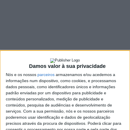
legislação sobre
pirataria marítima
27 JANEIRO, 2022
SHARE
TWEET
SHARE
PIN IT
Damos valor à sua privacidade
139 VIEWS
Nós e os nossos
parceiros
armazenamos e/ou acedemos a
informações num dispositivo, como cookies, e processamos
“
Portugal precisa de tipificar o crime de pirataria marítima
dados pessoais, como identificadores únicos e informações
padrão enviadas por um dispositivo para publicidade e
no Código Penal, pois os detidos neste âmbito têm sido
conteúdos personalizados, medição de publicidade e
sucessivamente libertados
“. O alerta é de David Vasquez
conteúdos, pesquisa de audiências e desenvolvimento de
Barros, na tese de mestrado “
A Pirataria Marítima. O seu
serviços.
Com a sua permissão, nós e os nossos parceiros
regime jurídico e problemas atuais
“, defendida na Escola
poderemos usar identificação e dados de geolocalização
de Direito da Universidade do Minho e entretanto
precisos através da procura de dispositivos. Poderá clicar para
publicada em
livro
. O estudo teve a colaboração da
consentir o processamento por nossa parte e pela parte dos