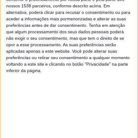
Marinha Portuguesa e do Centro de Documentação da
nossos 1538 parceiros, conforme descrito acima. Em
alternativa, poderá clicar para recusar o consentimento ou para
Polícia Judiciária.
aceder a informações mais pormenorizadas e alterar as suas
“
Tem havido várias tentativas de prender os delinquentes
preferências antes de dar consentimento.
Tenha em atenção
apanhados pelos militares portugueses, mas verifica-se que o
que algum processamento dos seus dados pessoais poderá
crime não está tipificado no Código Penal, ao contrário do que
não exigir o seu consentimento, mas que tem o direito de se
opor a esse processamento. As suas preferências serão
acontece, por exemplo, na vizinha Espanha
”, diz David Vasquez
aplicadas apenas a este website. Você pode alterar suas
Barros na obra, editada pela
Booksfactory
. O
comércio por
preferências ou retirar seu consentimento a qualquer momento
mar tornou-se vital para o crescimento e sustentação
voltando a este site e clicando no botão "Privacidade" na parte
económica de muitos Estados
e diga-se que Portugal
inferior da página.
2
poderá duplicar os atuais 1.72 milhões de km
de área marítima
(e ser 97% composto por mar), caso tenha aval da Comissão de
Limites da Plataforma Continental na ONU, tornando-se assim a
décima maior zona económica exclusiva do mundo, frisa o
jurista.
“A
pirataria marítima a nível nacional e internacional tem uma
legislação frágil e com indefinições, o que desprotege a
população, pois esse crime alastra por vários pontos do globo e é
também associado a tráfico de droga e de seres humanos
”, nota