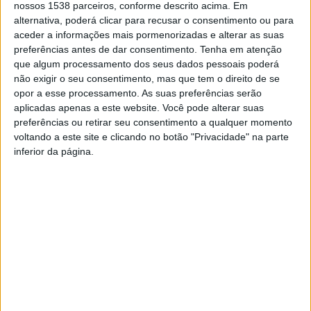
nossos 1538 parceiros, conforme descrito acima. Em
cerimónia de tomada de posse, no sábado, dia 11 de maio, que a
alternativa, poderá clicar para recusar o consentimento ou para
associação “
é uma instituição que existe com um único
aceder a informações mais pormenorizadas e alterar as suas
propósito: estar disponível e trabalhar para dentro do Caminho,
preferências antes de dar consentimento.
Tenha em atenção
no Caminho e para o Caminho, e para os peregrinos
”. E, como
que algum processamento dos seus dados pessoais poderá
tal, “
só pode ser local para quem queira
” respeitar este princípio.
não exigir o seu consentimento, mas que tem o direito de se
opor a esse processamento. As suas preferências serão
O dirigente, que se “
orgulha
” da reeleição e reconhece a
aplicadas apenas a este website. Você pode alterar suas
“
responsabilidade”
do cargo, destacou que a AEJ, “
a maior
preferências ou retirar seu consentimento a qualquer momento
associação jacobeia portuguesa, tem tido possibilidade de
voltando a este site e clicando no botão "Privacidade" na parte
crescer de forma sustentável
”, dando como exemplo o facto da
inferior da página.
sessão de tomada de posse decorrer na sua sede social,
propriedade de “
todos os sócios
”.
“
Mas este crescimento deve ser, primeiro, sinal de
responsabilidade: ao nível de organização, comunicação e
discussão de ideias entre todos, e na gestão das expectativas dos
peregrinos, que veem na AEJ a entidade que deve defender,
intransigentemente, o superior interesse do peregrino e do
Caminho Português de Santiago
”, alertou António Devesa.