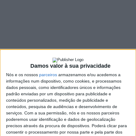
de Santiago
16 MAIO, 2024
SHARE
TWEET
SHARE
PIN IT
212 VIEWS
Damos valor à sua privacidade
Nós e os nossos
parceiros
armazenamos e/ou acedemos a
A Associação Espaço Jacobeus (AEJ) quer unir as
informações num dispositivo, como cookies, e processamos
associações de defesa do Caminho de Santiago,
dados pessoais, como identificadores únicos e informações
defendendo o “
estreitamento das relações com todas as
padrão enviadas por um dispositivo para publicidade e
entidades
” comprometidas com o Caminho de Santiago,
conteúdos personalizados, medição de publicidade e
conteúdos, pesquisa de audiências e desenvolvimento de
“
especialmente com as restantes associações
“,
serviços.
Com a sua permissão, nós e os nossos parceiros
trabalhando em conjunto para potenciar a peregrinação
poderemos usar identificação e dados de geolocalização
a Compostela.
precisos através da procura de dispositivos. Poderá clicar para
O presidente reeleito da AEJ, António Devesa, afirmou na
consentir o processamento por nossa parte e pela parte dos