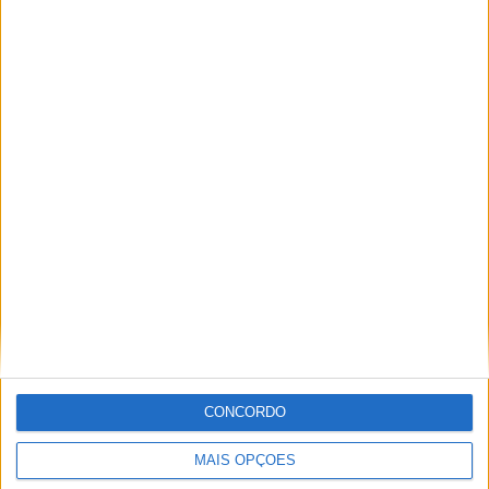
PUB
ULTIMA HORA
“Brigada Verde Jovem” aprofunda
CONCORDO
conhecimento sobre combate aos
incêndios florestais
MAIS OPÇÕES