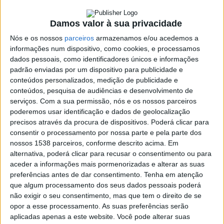
realiza-se a 1 de
dezembro.
Damos valor à sua privacidade
Inscrições abertas!
Nós e os nossos
parceiros
armazenamos e/ou acedemos a
informações num dispositivo, como cookies, e processamos
dados pessoais, como identificadores únicos e informações
8 NOVEMBRO, 2023
padrão enviadas por um dispositivo para publicidade e
conteúdos personalizados, medição de publicidade e
conteúdos, pesquisa de audiências e desenvolvimento de
serviços.
Com a sua permissão, nós e os nossos parceiros
SHARE
TWEET
SHARE
PIN IT
poderemos usar identificação e dados de geolocalização
precisos através da procura de dispositivos. Poderá clicar para
consentir o processamento por nossa parte e pela parte dos
127 VIEWS
nossos 1538 parceiros, conforme descrito acima. Em
alternativa, poderá clicar para recusar o consentimento ou para
aceder a informações mais pormenorizadas e alterar as suas
O Centro Social de Pinheiro vai realizar um Jantar de
preferências antes de dar consentimento.
Tenha em atenção
Natal Solidário no dia 1 de dezembro no Campo de Tiro.
que algum processamento dos seus dados pessoais poderá
não exigir o seu consentimento, mas que tem o direito de se
O jantar solidário vai começar pelas 20H e vai contar com o
opor a esse processamento. As suas preferências serão
prato couves com feijões, sobremesa, bebidas, café e animação
aplicadas apenas a este website. Você pode alterar suas
a cargo do DJ Valter Martins.