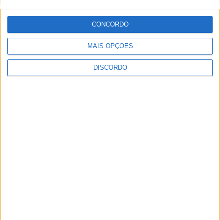
CONCORDO
ULTIMA HORA
MAIS OPÇÕES
DISCORDO
Prólogo em Lisboa abre a Volta a Portugal
com triunfo de Johansen e arranque para
a etapa Lourinhã–Queluz [áudio]
6 AGOSTO, 2026
Mulher de 63 anos detida por cultivo de
canábis em Cabeceiras de Basto
6 AGOSTO, 2026
Praia Fluvial dos Carvalhos reafirma
excelência ambiental com a Bandeira