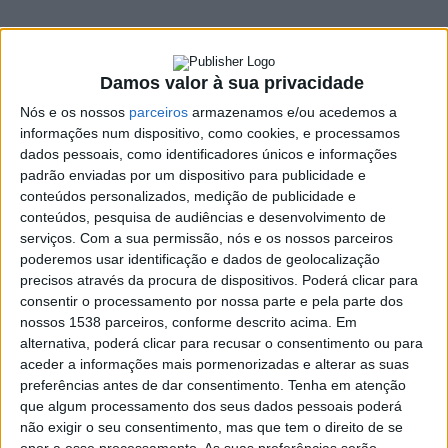
2 JULHO, 2026
Damos valor à sua privacidade
SHARE
TWEET
SHARE
PIN IT
Nós e os nossos
parceiros
armazenamos e/ou acedemos a
informações num dispositivo, como cookies, e processamos
406 VIEWS
dados pessoais, como identificadores únicos e informações
padrão enviadas por um dispositivo para publicidade e
conteúdos personalizados, medição de publicidade e
O GD JB7 oficializou a contratação do jovem avançado
conteúdos, pesquisa de audiências e desenvolvimento de
serviços.
Com a sua permissão, nós e os nossos parceiros
Jean Lomboto para reforçar a sua frente de ataque na
poderemos usar identificação e dados de geolocalização
próxima temporada. O jogador chega com o rótulo de
precisos através da procura de dispositivos. Poderá clicar para
promessa, após uma época de grande destaque ao
consentir o processamento por nossa parte e pela parte dos
serviço do Vieira SC.
nossos 1538 parceiros, conforme descrito acima. Em
alternativa, poderá clicar para recusar o consentimento ou para
Em comunicado, a direção do clube expressou enorme
aceder a informações mais pormenorizadas e alterar as suas
satisfação com o desfecho do negócio, sublinhando que a
preferências antes de dar consentimento.
Tenha em atenção
qualidade, o talento e o elevado potencial demonstrados pelo
que algum processamento dos seus dados pessoais poderá
atleta no seu anterior clube foram os principais motivos que
não exigir o seu consentimento, mas que tem o direito de se
ditaram o investimento.
opor a esse processamento. As suas preferências serão